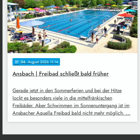
06
. August 2026 11:14
notes
Ansbach | Freibad schließt bald früher
Gerade jetzt in den Sommerferien und bei der Hitze
lockt es besonders viele in die mittelfränkischen
Freibäder. Aber Schwimmen im Sonnenuntergang ist im
Ansbacher Aquella Freibad bald nicht mehr möglich. …