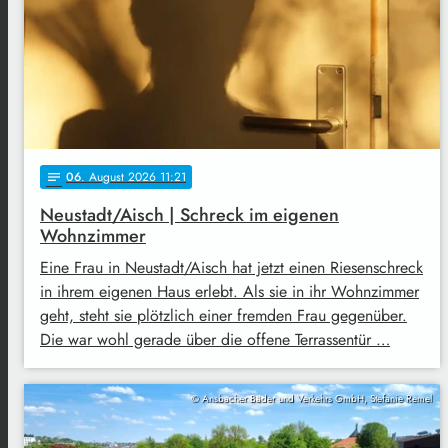
06
. August 2026 11:21
notes
Neustadt/Aisch | Schreck im eigenen
Wohnzimmer
Eine Frau in Neustadt/Aisch hat jetzt einen Riesenschreck
in ihrem eigenen Haus erlebt. Als sie in ihr Wohnzimmer
geht, steht sie plötzlich einer fremden Frau gegenüber.
Die war wohl gerade über die offene Terrassentür …
© Ansbacher Bäder und Verkehrs GmbH, Stefanie Remel