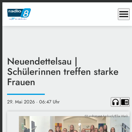
menu
Neuendettelsau |
Schülerinnen treffen starke
Frauen
headphones
chrome_reader_mode
29. Mai 2026
· 06:47 Uhr
©Landratsamt Ansbach/Elke Wenk