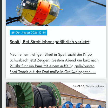
06
. August 2026 12:40
notes
Spalt | Bei Streit lebensgefährlich verletzt
Nach einem heftigen Streit in Spalt sucht die Kripo
Schwabach jetzt Zeugen. Gestern Abend um kurz nach
21 Uhr fuhr ein Paar mit einem auffällig gelb/bunten
Ford Transit auf der Dorfstraße in Großweingarten. …
© N-ERGIE, Stefanie Hoffmann