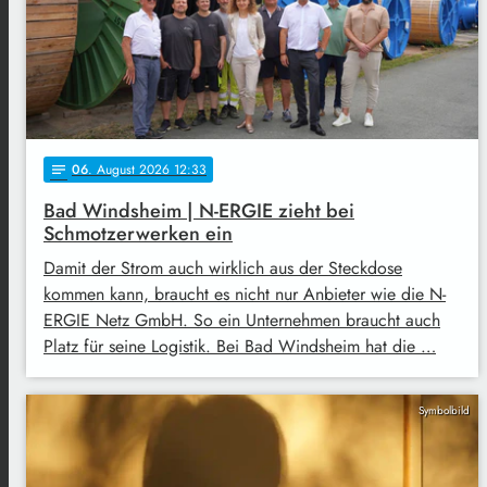
06
. August 2026 12:33
notes
Bad Windsheim | N-ERGIE zieht bei
Schmotzerwerken ein
Damit der Strom auch wirklich aus der Steckdose
kommen kann, braucht es nicht nur Anbieter wie die N-
ERGIE Netz GmbH. So ein Unternehmen braucht auch
Platz für seine Logistik. Bei Bad Windsheim hat die …
Symbolbild