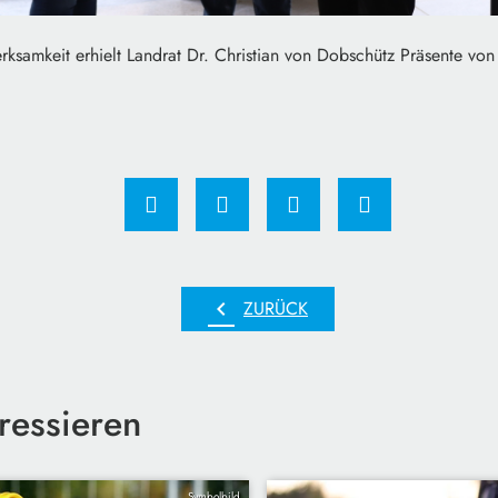
rksamkeit erhielt Landrat Dr. Christian von Dobschütz Präsente von
chevron_left
ZURÜCK
ressieren
Symbolbild