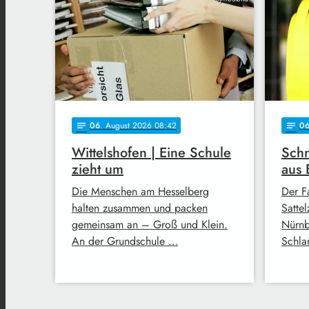
06
. August 2026 08:42
0
notes
notes
Wittelshofen | Eine Schule
Schn
zieht um
aus 
Die Menschen am Hesselberg
Der F
halten zusammen und packen
Satte
gemeinsam an – Groß und Klein.
Nürnb
An der Grundschule …
Schla