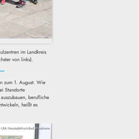
lzentren im Landkreis
hster von links).
en zum 1. August. Wie
ei Standorte
 auszubauen, berufliche
twickeln, heißt es
 LRA Neustadt/Aisch-Bad Windsheim