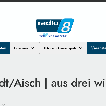
hten
Veransta
Hörerreise
Aktionen / Gewinnspiele
t/Aisch | aus drei wi
Uhr