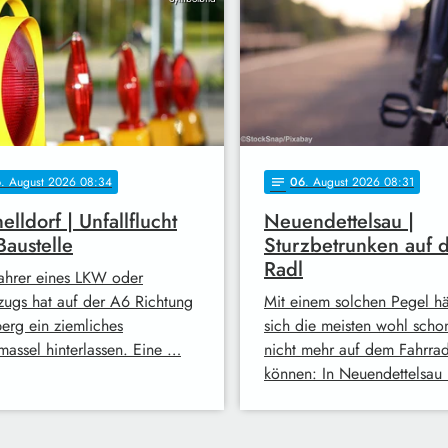
6
. August 2026 08:34
06
. August 2026 08:31
notes
elldorf | Unfallflucht
Neuendettelsau |
Baustelle
Sturzbetrunken auf 
Radl
ahrer eines LKW oder
lzugs hat auf der A6 Richtung
Mit einem solchen Pegel hä
erg ein ziemliches
sich die meisten wohl scho
massel hinterlassen. Eine …
nicht mehr auf dem Fahrrad
können: In Neuendettelsau 