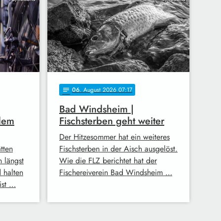
06
. August 2026 07:17
notes
Bad Windsheim |
dem
Fischsterben geht weiter
Der Hitzesommer hat ein weiteres
tten
Fischsterben in der Aisch ausgelöst.
n längst
Wie die FLZ berichtet hat der
 halten
Fischereiverein Bad Windsheim …
ist …