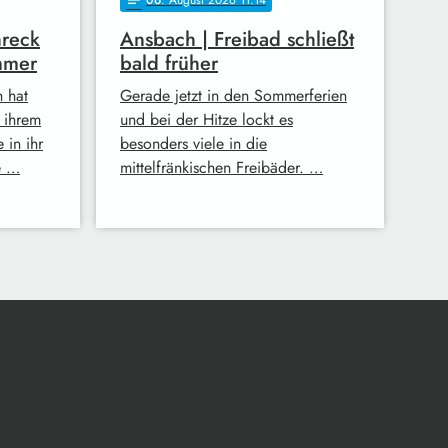
hreck
Ansbach | Freibad schließt
mmer
bald früher
h hat
Gerade jetzt in den Sommerferien
n ihrem
und bei der Hitze lockt es
 in ihr
besonders viele in die
e …
mittelfränkischen Freibäder. …