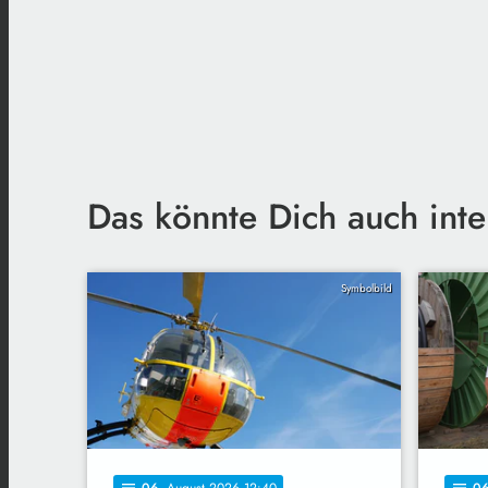
Das könnte Dich auch inte
Symbolbild
06
. August 2026 12:40
0
notes
notes