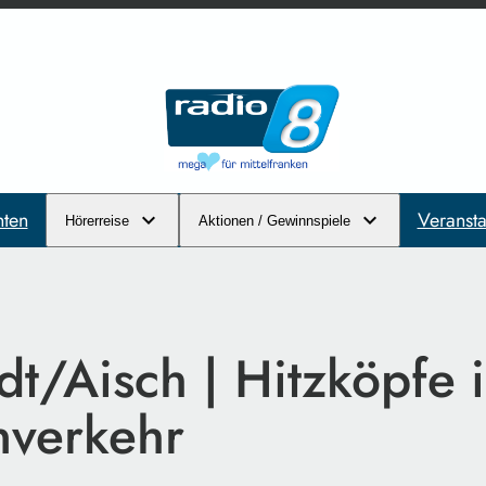
hten
Veransta
Hörerreise
Aktionen / Gewinnspiele
dt/Aisch | Hitzköpfe 
nverkehr