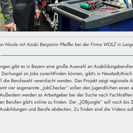
n Nicole mit Azubi Benjamin Pfeiffer bei der Firma WOLZ in Lang
ngen gibt es in Bayern eine große Auswahl an Ausbildungsberufen
 Dschungel an Jobs zurechtfinden können, gibt’s in Neustadt/Aisch
l die Berufswahl vereinfacht werden. Das Projekt zeigt regionale
amt vier sogenannte „JobChecker“ sollen den Jugendlichen einen au
 Außerdem werden so Arbeitgeber bei der Suche nach Fachkräften un
n Berufen gibt’s online zu finden. Der „JOBjungle“ soll noch bis 
 Ausbildungen und Berufe abdecken. Zu finden sind die Videos au