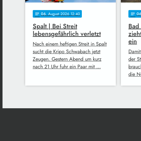
06
. August 2026 12:40
0
notes
notes
Spalt | Bei Streit
Bad
lebensgefährlich verletzt
zieh
ein
Nach einem heftigen Streit in Spalt
sucht die Kripo Schwabach jetzt
Damit
Zeugen. Gestern Abend um kurz
der S
nach 21 Uhr fuhr ein Paar mit …
brauc
die N