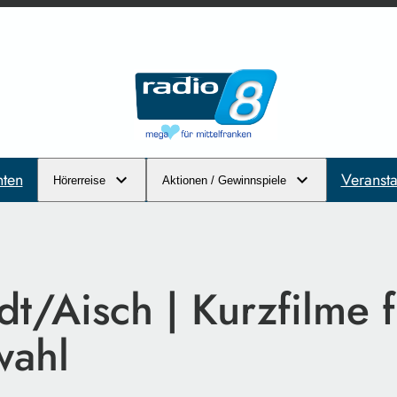
hten
Veransta
Hörerreise
Aktionen / Gewinnspiele
t/Aisch | Kurzfilme f
wahl