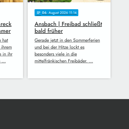
06
. August 2026 11:14
notes
hreck
Ansbach | Freibad schließt
mmer
bald früher
h hat
Gerade jetzt in den Sommerferien
n ihrem
und bei der Hitze lockt es
 in ihr
besonders viele in die
e …
mittelfränkischen Freibäder. …