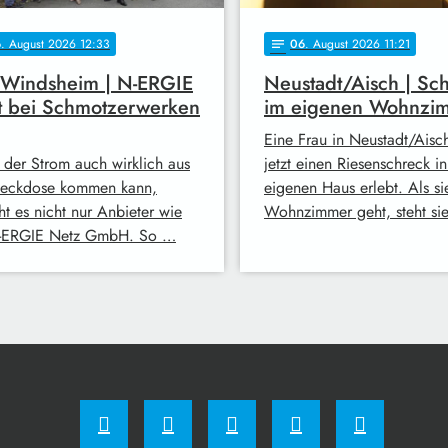
6
. August 2026 12:33
06
. August 2026 11:21
notes
 Windsheim | N-ERGIE
Neustadt/Aisch | Sc
t bei Schmotzerwerken
im eigenen Wohnzi
Eine Frau in Neustadt/Aisc
 der Strom auch wirklich aus
jetzt einen Riesenschreck i
teckdose kommen kann,
eigenen Haus erlebt. Als sie
ht es nicht nur Anbieter wie
Wohnzimmer geht, steht si
-ERGIE Netz GmbH. So …