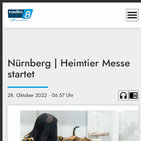
menu
Nürnberg | Heimtier Messe
startet
headphones
chrome_reader_mode
28. Oktober 2022
· 06:57 Uhr