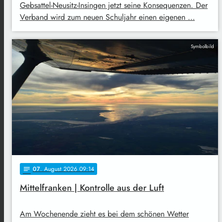
Gebsattel-Neusitz-Insingen jetzt seine Konsequenzen. Der
Verband wird zum neuen Schuljahr einen eigenen …
Symbolbild
07
. August 2026 09:14
notes
Mittelfranken | Kontrolle aus der Luft
Am Wochenende zieht es bei dem schönen Wetter