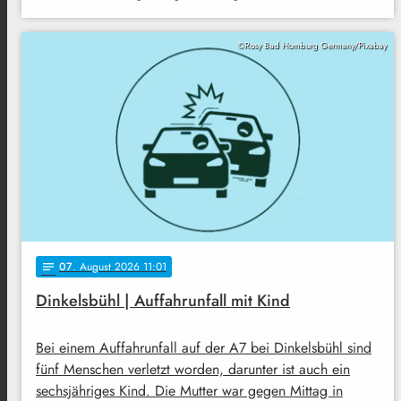
©Rosy Bad Homburg Germany/Pixabay
07
. August 2026 11:01
notes
Dinkelsbühl | Auffahrunfall mit Kind
Bei einem Auffahrunfall auf der A7 bei Dinkelsbühl sind
fünf Menschen verletzt worden, darunter ist auch ein
sechsjähriges Kind. Die Mutter war gegen Mittag in