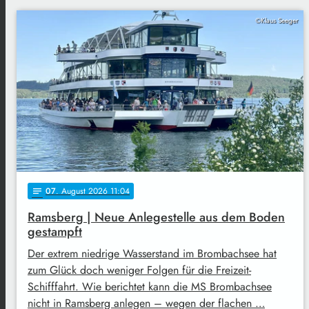
©Klaus Seeger
07
. August 2026 11:04
notes
Ramsberg | Neue Anlegestelle aus dem Boden
gestampft
Der extrem niedrige Wasserstand im Brombachsee hat
zum Glück doch weniger Folgen für die Freizeit-
Schifffahrt. Wie berichtet kann die MS Brombachsee
nicht in Ramsberg anlegen – wegen der flachen …