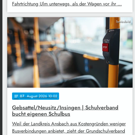
Fahrtrichtung Ulm unterwegs, als der Wagen vor ihr …
Symbolbild
07
. August 2026 10:02
notes
Gebsattel/Neusitz/Insingen | Schulverband
bucht eigenen Schulbus
Weil der Landkreis Ansbach aus Kostengründen weniger
Busverbindungen anbietet, zieht der Grundschulverband