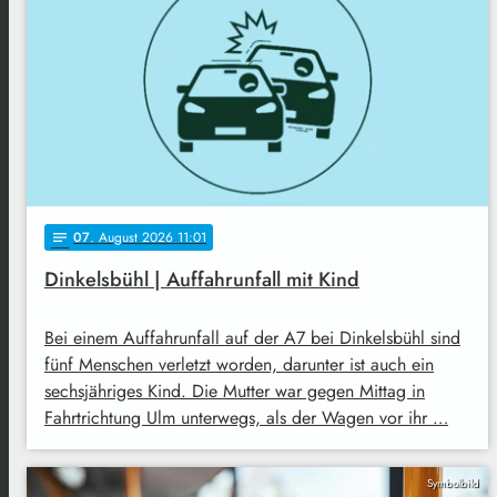
07
. August 2026 11:01
notes
Dinkelsbühl | Auffahrunfall mit Kind
Bei einem Auffahrunfall auf der A7 bei Dinkelsbühl sind
fünf Menschen verletzt worden, darunter ist auch ein
sechsjähriges Kind. Die Mutter war gegen Mittag in
Fahrtrichtung Ulm unterwegs, als der Wagen vor ihr …
Symbolbild