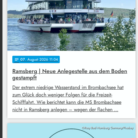
07
. August 2026 11:04
notes
Ramsberg | Neue Anlegestelle aus dem Boden
gestampft
Der extrem niedrige Wasserstand im Brombachsee hat
zum Glück doch weniger Folgen für die Freizeit-
Schifffahrt. Wie berichtet kann die MS Brombachsee
nicht in Ramsberg anlegen – wegen der flachen …
©Rosy Bad Homburg Germany/Pixabay