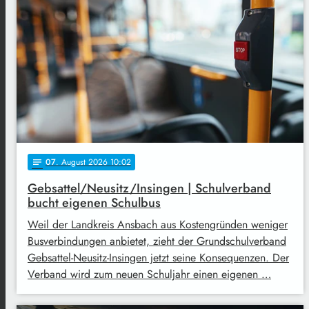
07
. August 2026 10:02
notes
Gebsattel/Neusitz/Insingen | Schulverband
bucht eigenen Schulbus
Weil der Landkreis Ansbach aus Kostengründen weniger
Busverbindungen anbietet, zieht der Grundschulverband
Gebsattel-Neusitz-Insingen jetzt seine Konsequenzen. Der
Verband wird zum neuen Schuljahr einen eigenen …