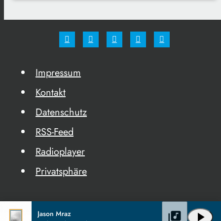
Impressum
Kontakt
Datenschutz
RSS-Feed
Radioplayer
Privatsphäre
Jason Mraz
library_music
play_arrow