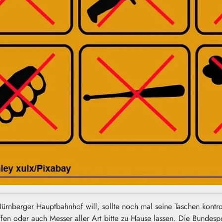
nberger Hauptbahnhof will, sollte noch mal seine Taschen kontrol
n oder auch Messer aller Art bitte zu Hause lassen. Die Bundespo