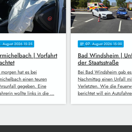
7
. August 2026 15:25
07
. August 2026 15:00
notes
michelbach | Vorfahrt
Bad Windsheim | Unf
achtet
der Staatsstraße
 morgen hat es bei
Bei Bad Windsheim gab es
ichelbach einen teuren
Nachmittag einen Unfall mi
hrsunfall gegeben. Eine
Verletzten. Wie die Feuerw
hrerin wollte links in die …
berichtet will ein Autofahr