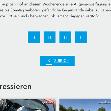
Hauptbahnhof an diesem Wochenende eine Allgemeinverfügung er
 es bis Sonntag verboten, gefährliche Gegenstände dabei zu haben.
vor Ort sein und überwachen, ob jemand dagegen verstößt.
chevron_left
ZURÜCK
ressieren
Symbolbild
©Kreisfeuer