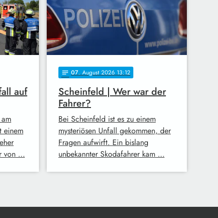
07
. August 2026 13:12
notes
all auf
Scheinfeld | Wer war der
Fahrer?
 am
Bei Scheinfeld ist es zu einem
t einem
mysteriösen Unfall gekommen, der
eher
Fragen aufwirft. Ein bislang
er von …
unbekannter Skodafahrer kam …