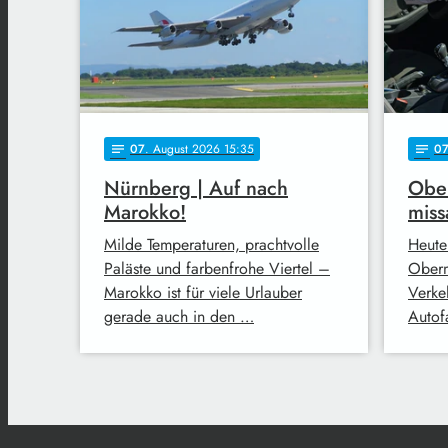
07
. August 2026 15:35
0
notes
notes
Nürnberg | Auf nach
Ober
Marokko!
miss
Milde Temperaturen, prachtvolle
Heute
Paläste und farbenfrohe Viertel –
Oberm
Marokko ist für viele Urlauber
Verke
gerade auch in den …
Autofa