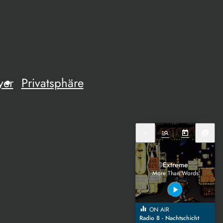
yer
Privatsphäre
expand_more
manage_search
today
library_music
Extreme
More Than Words
play_arrow
equalizer
ON AIR
Radio 8 - Nachtschicht