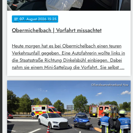
07
. August 2026 15:25
notes
Obermichelbach | Vorfahrt missachtet
Heute morgen hat es bei Obermichelbach einen teuren
Verkehrsunfall gegeben. Eine Autofahrerin wollte links in
die Staatsstraße Richtung Dinkelsbühl einbiegen. Dabei
nahm sie einem Mini-Sattelzug die Vorfahrt. Sie selbst …
©Kreisfeuerwehrverband Nea