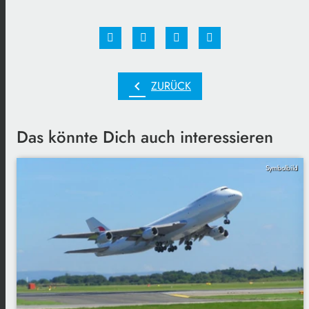
chevron_left
ZURÜCK
Das könnte Dich auch interessieren
Symbolbild