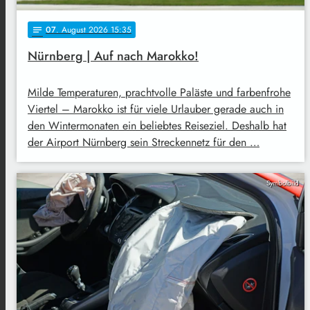
07
. August 2026 15:35
notes
Nürnberg | Auf nach Marokko!
Milde Temperaturen, prachtvolle Paläste und farbenfrohe
Viertel – Marokko ist für viele Urlauber gerade auch in
den Wintermonaten ein beliebtes Reiseziel. Deshalb hat
der Airport Nürnberg sein Streckennetz für den …
Symbolbild