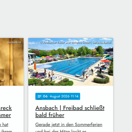
Symbolbild
© Ansbacher Bäder und Verkehrs GmbH, Stefanie Remel
06
. August 2026 11:14
notes
hreck
Ansbach | Freibad schließt
mmer
bald früher
h hat
Gerade jetzt in den Sommerferien
n ihrem
und bei der Hitze lockt es