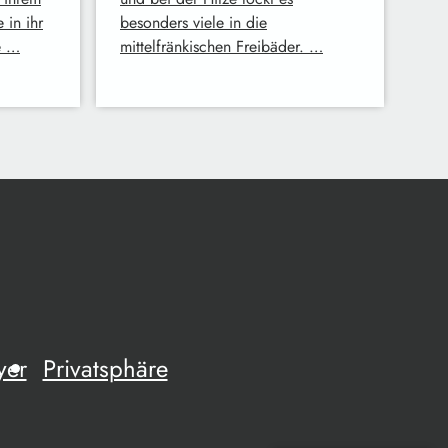
 in ihr
besonders viele in die
e …
mittelfränkischen Freibäder. …
yer
Privatsphäre