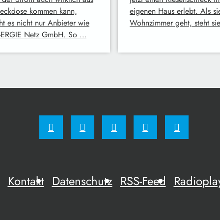
teckdose kommen kann,
eigenen Haus erlebt. Als sie
ht es nicht nur Anbieter wie
Wohnzimmer geht, steht si
-ERGIE Netz GmbH. So …
Kontakt
Datenschutz
RSS-Feed
Radiopla