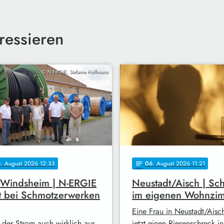
ressieren
© N-ERGIE, Stefanie Hoffmann
6
. August 2026 12:33
06
. August 2026 11:21
notes
 Windsheim | N-ERGIE
Neustadt/Aisch | Sc
t bei Schmotzerwerken
im eigenen Wohnzi
Eine Frau in Neustadt/Aisc
 der Strom auch wirklich aus
jetzt einen Riesenschreck i