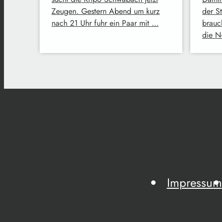
Zeugen. Gestern Abend um kurz
der S
nach 21 Uhr fuhr ein Paar mit …
brauc
die N
Impressum