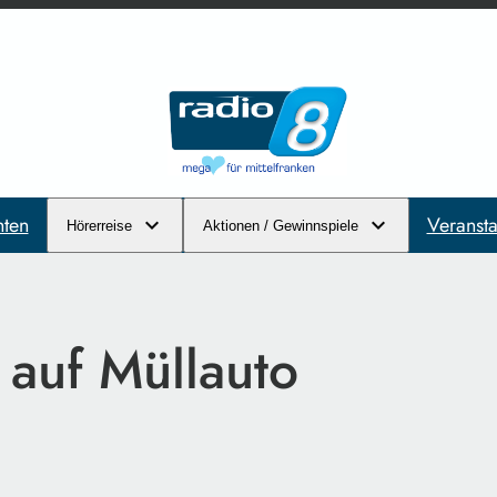
hten
Veransta
Hörerreise
Aktionen / Gewinnspiele
 auf Müllauto