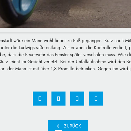
enstadt wäre ein Mann wohl lieber zu Fuß gegangen. Kurz nach Mitt
oter die Ludwigstraße entlang. Als er aber die Kontrolle verliert, p
be, dass die Feuerwehr das Fenster später verschalen muss. Wie die 
urz leicht im Gesicht verletzt. Bei der Unfallaufnahme wird den 
ar: der Mann ist mit über 1,8 Promille betrunken. Gegen ihn wird jet
chevron_left
ZURÜCK