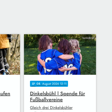
Symbolbild
Symbolbild
08
. August 2026 12:11
notes
aufen
Dinkelsbühl | Spende für
Fußballvereine
Gleich drei Dinkelsbühler