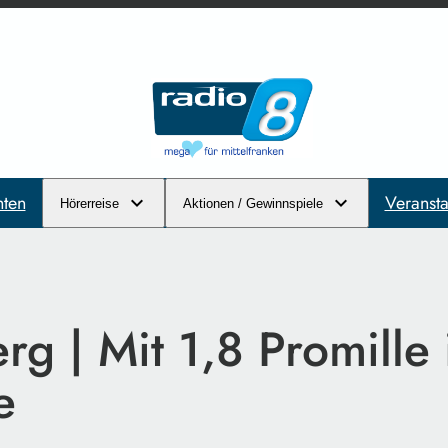
hten
Veransta
Hörerreise
Aktionen / Gewinnspiele
g | Mit 1,8 Promille 
e