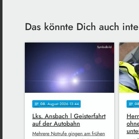
Das könnte Dich auch inte
Symbolbild
08
. August 2026 13:44
0
notes
notes
Lks. Ansbach | Geisterfahrt
Herr
auf der Autobahn
ohne
unt
Mehrere Notrufe gingen am frühen