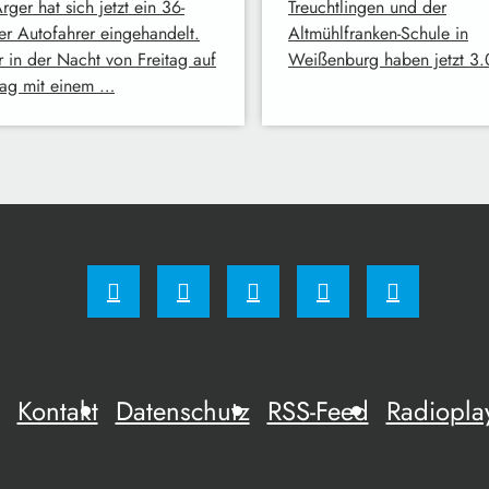
rger hat sich jetzt ein 36-
Treuchtlingen und der
ger Autofahrer eingehandelt.
Altmühlfranken-Schule in
r in der Nacht von Freitag auf
Weißenburg haben jetzt 3
ag mit einem …
Kontakt
Datenschutz
RSS-Feed
Radiopla