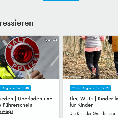
ressieren
Symbolbild
8
. August 2026 12:48
08
. August 2026 12:32
notes
ieden | Überladen und
Lks. WUG | Kinder l
 Führerschein
für Kinder
erwegs
Die Kids der Grundschule