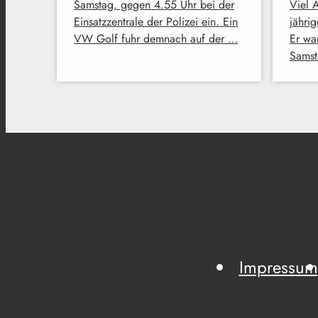
Samstag, gegen 4.55 Uhr bei der
Viel Ä
Einsatzzentrale der Polizei ein. Ein
jähri
VW Golf fuhr demnach auf der …
Er wa
Samst
Impressum