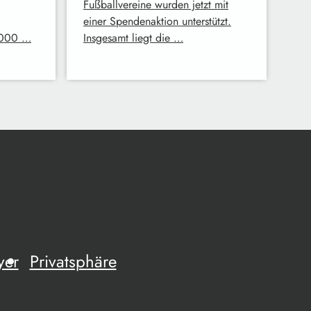
Fußballvereine wurden jetzt mit
einer Spendenaktion unterstützt.
.000 …
Insgesamt liegt die …
yer
Privatsphäre