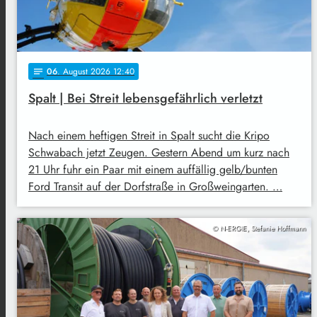
06
. August 2026 12:40
notes
Spalt | Bei Streit lebensgefährlich verletzt
Nach einem heftigen Streit in Spalt sucht die Kripo
Schwabach jetzt Zeugen. Gestern Abend um kurz nach
21 Uhr fuhr ein Paar mit einem auffällig gelb/bunten
Ford Transit auf der Dorfstraße in Großweingarten. …
© N-ERGIE, Stefanie Hoffmann