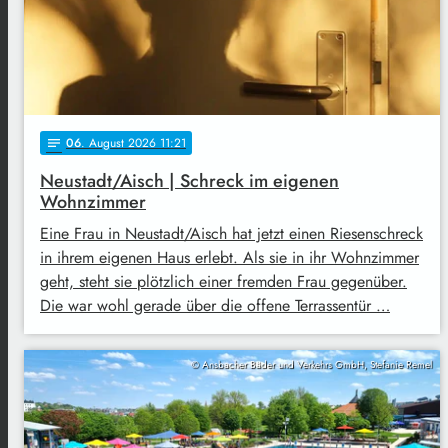
06
. August 2026 11:21
notes
Neustadt/Aisch | Schreck im eigenen
Wohnzimmer
Eine Frau in Neustadt/Aisch hat jetzt einen Riesenschreck
in ihrem eigenen Haus erlebt. Als sie in ihr Wohnzimmer
geht, steht sie plötzlich einer fremden Frau gegenüber.
Die war wohl gerade über die offene Terrassentür …
© Ansbacher Bäder und Verkehrs GmbH, Stefanie Remel