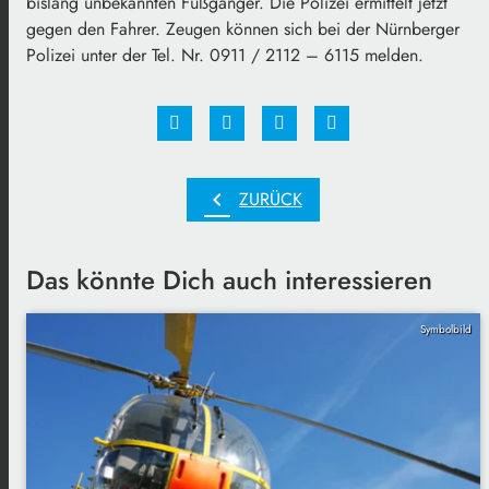
bislang unbekannten Fußgänger. Die Polizei ermittelt jetzt
gegen den Fahrer. Zeugen können sich bei der Nürnberger
Polizei unter der Tel. Nr. 0911 / 2112 – 6115 melden.
chevron_left
ZURÜCK
Das könnte Dich auch interessieren
Symbolbild