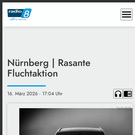
menu
Nürnberg | Rasante
Fluchtaktion
headphones
chrome_reader_mode
16. März 2026
· 17:04 Uhr
Symbolbild