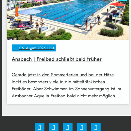
06
. August 2026 11:14
notes
Ansbach | Freibad schließt bald früher
Gerade jetzt in den Sommerferien und bei der Hitze
lockt es besonders viele in die mittelfränkischen
Freibäder. Aber Schwimmen im Sonnenuntergang ist im
Ansbacher Aquella Freibad bald nicht mehr möglich. …