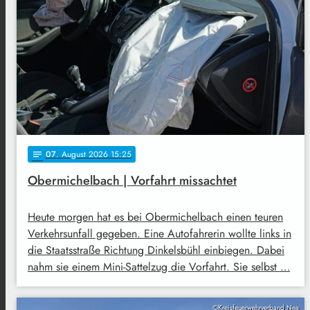
07
. August 2026 15:25
notes
Obermichelbach | Vorfahrt missachtet
Heute morgen hat es bei Obermichelbach einen teuren
Verkehrsunfall gegeben. Eine Autofahrerin wollte links in
die Staatsstraße Richtung Dinkelsbühl einbiegen. Dabei
nahm sie einem Mini-Sattelzug die Vorfahrt. Sie selbst …
©Kreisfeuerwehrverband Nea