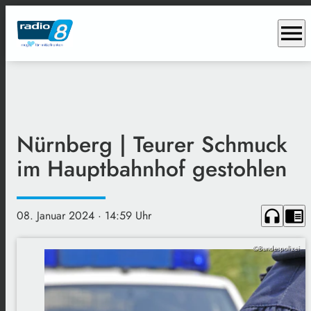
menu
Nürnberg | Teurer Schmuck
im Hauptbahnhof gestohlen
headphones
chrome_reader_mode
08. Januar 2024
· 14:59 Uhr
©Bundespolizei