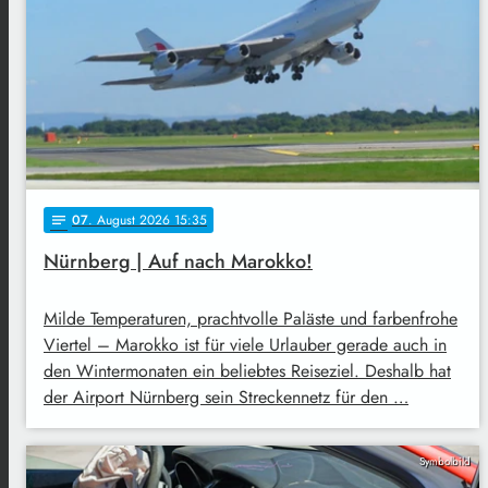
07
. August 2026 15:35
notes
Nürnberg | Auf nach Marokko!
Milde Temperaturen, prachtvolle Paläste und farbenfrohe
Viertel – Marokko ist für viele Urlauber gerade auch in
den Wintermonaten ein beliebtes Reiseziel. Deshalb hat
der Airport Nürnberg sein Streckennetz für den …
Symbolbild