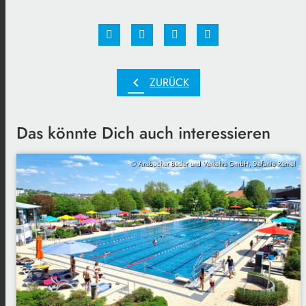
chevron_left
ZURÜCK
Das könnte Dich auch interessieren
© Ansbacher Bäder und Verkehrs GmbH, Stefanie Remel