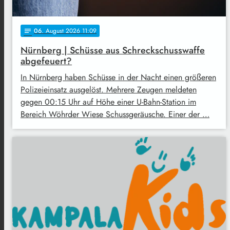
06
. August 2026 11:09
notes
Nürnberg | Schüsse aus Schreckschusswaffe
abgefeuert?
In Nürnberg haben Schüsse in der Nacht einen größeren
Polizeieinsatz ausgelöst. Mehrere Zeugen meldeten
gegen 00:15 Uhr auf Höhe einer U-Bahn-Station im
Bereich Wöhrder Wiese Schussgeräusche. Einer der …