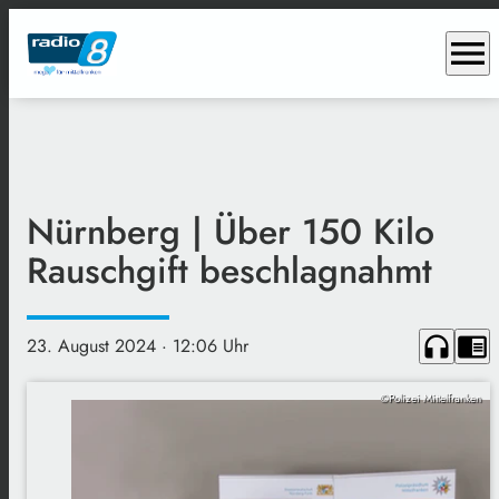
menu
Nürnberg | Über 150 Kilo
Rauschgift beschlagnahmt
headphones
chrome_reader_mode
23. August 2024
· 12:06 Uhr
©Polizei Mittelfranken