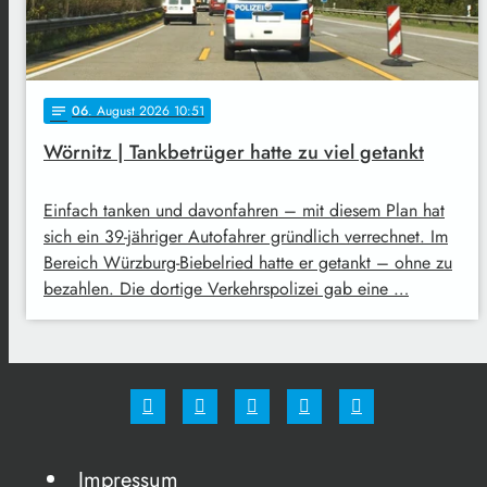
06
. August 2026 10:51
notes
Wörnitz | Tankbetrüger hatte zu viel getankt
Einfach tanken und davonfahren – mit diesem Plan hat
sich ein 39-jähriger Autofahrer gründlich verrechnet. Im
Bereich Würzburg-Biebelried hatte er getankt – ohne zu
bezahlen. Die dortige Verkehrspolizei gab eine …
Impressum