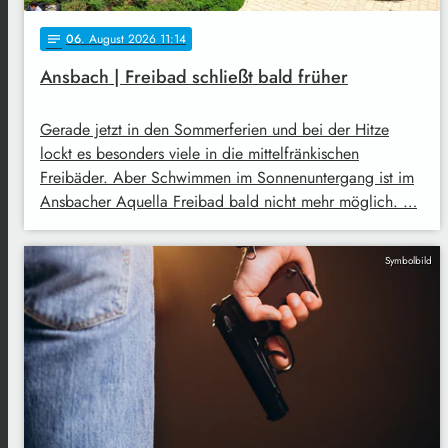
06
. August 2026 11:14
notes
Ansbach | Freibad schließt bald früher
Gerade jetzt in den Sommerferien und bei der Hitze
lockt es besonders viele in die mittelfränkischen
Freibäder. Aber Schwimmen im Sonnenuntergang ist im
Ansbacher Aquella Freibad bald nicht mehr möglich. …
Symbolbild