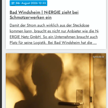
06
. August 2026 12:33
notes
Bad Windsheim | N-ERGIE zieht bei
Schmotzerwerken ein
Damit der Strom auch wirklich aus der Steckdose
kommen kann, braucht es nicht nur Anbieter wie die N-
ERGIE Netz GmbH. So ein Unternehmen braucht auch
Platz für seine Logistik. Bei Bad Windsheim hat die …
Symbolbild