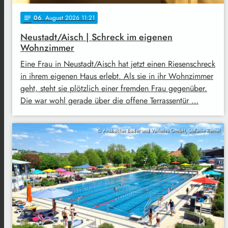
06
. August 2026 11:21
notes
Neustadt/Aisch | Schreck im eigenen
Wohnzimmer
Eine Frau in Neustadt/Aisch hat jetzt einen Riesenschreck
in ihrem eigenen Haus erlebt. Als sie in ihr Wohnzimmer
geht, steht sie plötzlich einer fremden Frau gegenüber.
Die war wohl gerade über die offene Terrassentür …
© Ansbacher Bäder und Verkehrs GmbH, Stefanie Remel