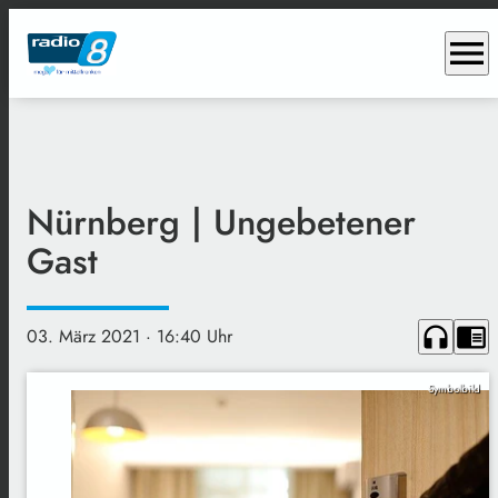
menu
Nürnberg | Ungebetener
Gast
headphones
chrome_reader_mode
03. März 2021
· 16:40 Uhr
Symbolbild