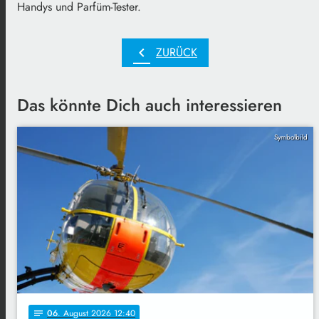
Handys und Parfüm-Tester.
chevron_left
ZURÜCK
Das könnte Dich auch interessieren
Symbolbild
06
. August 2026 12:40
notes