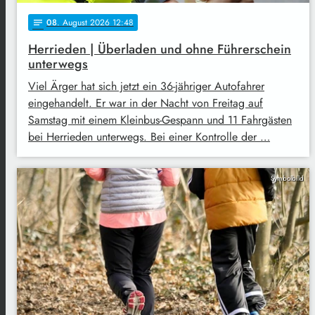
08
. August 2026 12:48
notes
Herrieden | Überladen und ohne Führerschein
unterwegs
Viel Ärger hat sich jetzt ein 36-jähriger Autofahrer
eingehandelt. Er war in der Nacht von Freitag auf
Samstag mit einem Kleinbus-Gespann und 11 Fahrgästen
bei Herrieden unterwegs. Bei einer Kontrolle der …
Symbolbild