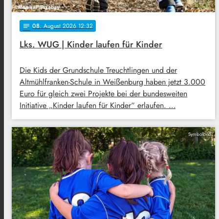
08
. August 2026 12:32
notes
Lks. WUG | Kinder laufen für Kinder
Die Kids der Grundschule Treuchtlingen und der
Altmühlfranken-Schule in Weißenburg haben jetzt 3.000
Euro für gleich zwei Projekte bei der bundesweiten
Initiative „Kinder laufen für Kinder“ erlaufen. …
Symbolbild