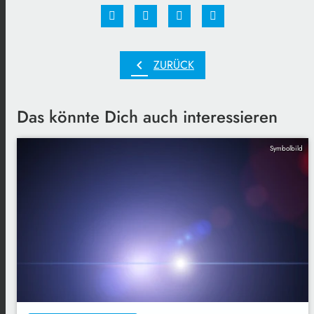
chevron_left
ZURÜCK
Das könnte Dich auch interessieren
Symbolbild