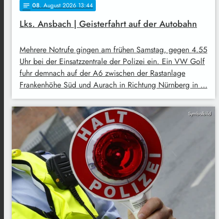
08
. August 2026 13:44
notes
Lks. Ansbach | Geisterfahrt auf der Autobahn
Mehrere Notrufe gingen am frühen Samstag, gegen 4.55
Uhr bei der Einsatzzentrale der Polizei ein. Ein VW Golf
fuhr demnach auf der A6 zwischen der Rastanlage
Frankenhöhe Süd und Aurach in Richtung Nürnberg in …
Symbolbild