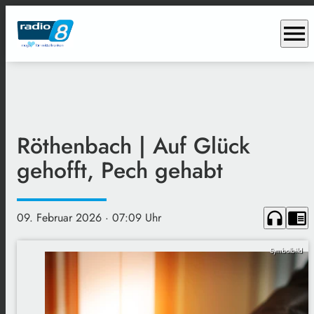
menu
Röthenbach | Auf Glück
gehofft, Pech gehabt
headphones
chrome_reader_mode
09. Februar 2026
· 07:09 Uhr
Symbolbild