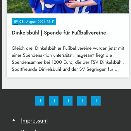
08
. August 2026 12:11
notes
Dinkelsbühl | Spende für Fußballvereine
Gleich drei Dinkelsbühler Fußballvereine wurden jetzt mit
einer Spendenaktion unterstützt. Insgesamt liegt die
Spendensumme bei 1200 Euro, die der TSV Dinkelsbühl,
Sportfreunde Dinkelsbühl und der SV Segringen für …
Impressum