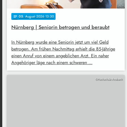
05
. August 2026 13:30
notes
Nürnberg | Seniorin betrogen und beraubt
In Nürnberg wurde eine Seniorin jetzt um viel Geld
betrogen. Am frühen Nachmittag erhielt die 85-Jährige
einen Anruf von einem angeblichen Arzt. Ein naher
Angehöriger läge nach einem schweren …
©Hochschule Ansbach