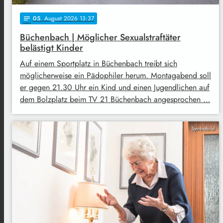
05
. August 2026 13:37
notes
Büchenbach | Möglicher Sexualstraftäter
belästigt Kinder
Auf einem Sportplatz in Büchenbach treibt sich
möglicherweise ein Pädophiler herum. Montagabend soll
er gegen 21.30 Uhr ein Kind und einen Jugendlichen auf
dem Bolzplatz beim TV 21 Büchenbach angesprochen …
Symbolbild