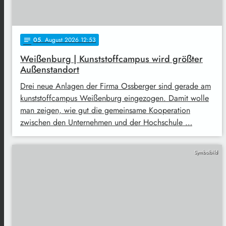
05
. August 2026 12:53
notes
Weißenburg | Kunststoffcampus wird größter
Außenstandort
Drei neue Anlagen der Firma Ossberger sind gerade am
kunststoffcampus Weißenburg eingezogen. Damit wolle
man zeigen, wie gut die gemeinsame Kooperation
zwischen den Unternehmen und der Hochschule …
Symbolbild