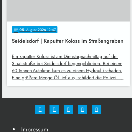
05
. August 2026 12:47
notes
Seidelsdorf | Kaputter Koloss im Straßengraben
Ein kaputter Koloss ist am Dienstagnachmittag auf der
Staatsstraße bei Seidelsdorf liegengeblieben. Bei einem
60-Tonnen-Autokran kam es zu einem Hydraulikschaden.
Eine größere Menge Öl lief aus, schildert die Polizei. …
Impressum