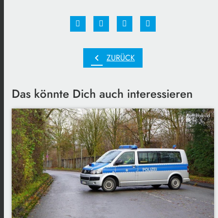
chevron_left
ZURÜCK
Das könnte Dich auch interessieren
Symbolbild