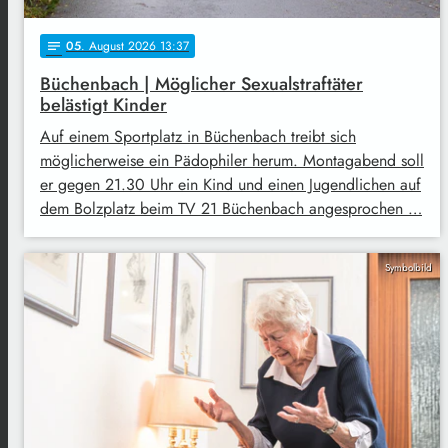
05
. August 2026 13:37
notes
Büchenbach | Möglicher Sexualstraftäter
belästigt Kinder
Auf einem Sportplatz in Büchenbach treibt sich
möglicherweise ein Pädophiler herum. Montagabend soll
er gegen 21.30 Uhr ein Kind und einen Jugendlichen auf
dem Bolzplatz beim TV 21 Büchenbach angesprochen …
Symbolbild