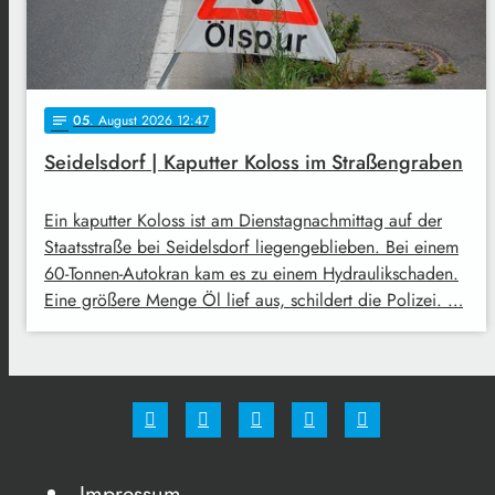
05
. August 2026 12:47
notes
Seidelsdorf | Kaputter Koloss im Straßengraben
Ein kaputter Koloss ist am Dienstagnachmittag auf der
Staatsstraße bei Seidelsdorf liegengeblieben. Bei einem
60-Tonnen-Autokran kam es zu einem Hydraulikschaden.
Eine größere Menge Öl lief aus, schildert die Polizei. …
Impressum