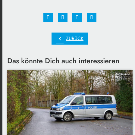
chevron_left
ZURÜCK
Das könnte Dich auch interessieren
Symbolbild