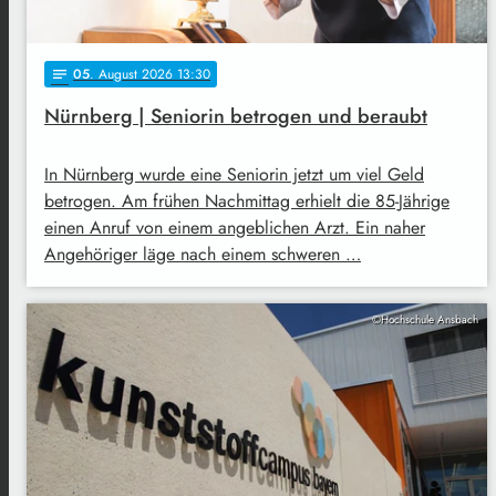
05
. August 2026 13:30
notes
Nürnberg | Seniorin betrogen und beraubt
In Nürnberg wurde eine Seniorin jetzt um viel Geld
betrogen. Am frühen Nachmittag erhielt die 85-Jährige
einen Anruf von einem angeblichen Arzt. Ein naher
Angehöriger läge nach einem schweren …
©Hochschule Ansbach