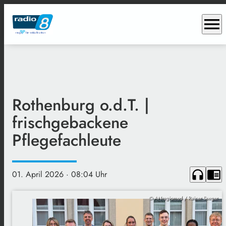
menu
Rothenburg o.d.T. |
frischgebackene
Pflegefachleute
headphones
chrome_reader_mode
01. April 2026
· 08:04 Uhr
© ANregiomed / Rainer Seeger