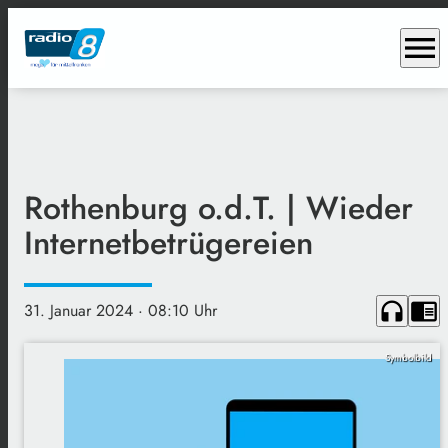
menu
Rothenburg o.d.T. | Wieder
Internetbetrügereien
headphones
chrome_reader_mode
31. Januar 2024
· 08:10 Uhr
Symbolbild