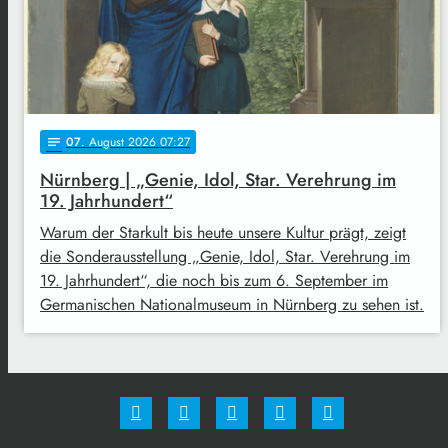
07
. August 2026 07:27
notes
Nürnberg | „Genie, Idol, Star. Verehrung im
19. Jahrhundert“
Warum der Starkult bis heute unsere Kultur prägt, zeigt
die Sonderausstellung „Genie, Idol, Star. Verehrung im
19. Jahrhundert“, die noch bis zum 6. September im
Germanischen Nationalmuseum in Nürnberg zu sehen ist.