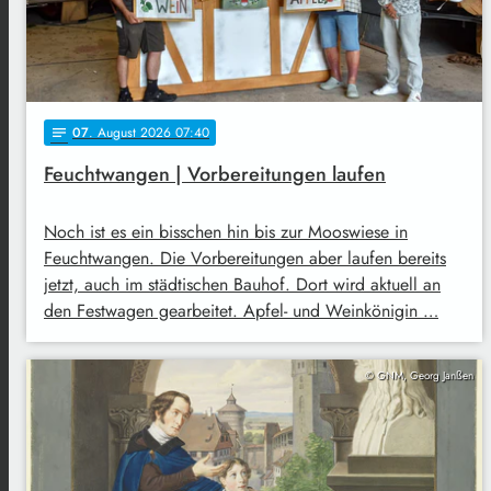
07
. August 2026 07:40
notes
Feuchtwangen | Vorbereitungen laufen
Noch ist es ein bisschen hin bis zur Mooswiese in
Feuchtwangen. Die Vorbereitungen aber laufen bereits
jetzt, auch im städtischen Bauhof. Dort wird aktuell an
den Festwagen gearbeitet. Apfel- und Weinkönigin …
© GNM, Georg Janßen