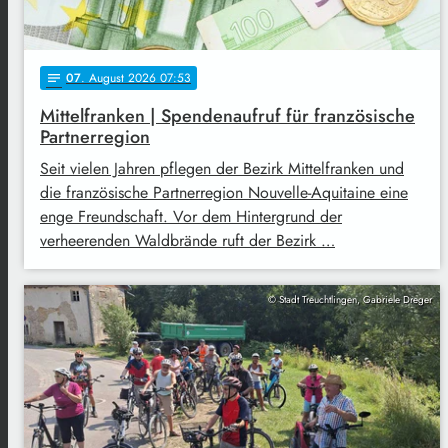
07
. August 2026 07:53
notes
Mittelfranken | Spendenaufruf für französische
Partnerregion
Seit vielen Jahren pflegen der Bezirk Mittelfranken und
die französische Partnerregion Nouvelle-Aquitaine eine
enge Freundschaft. Vor dem Hintergrund der
verheerenden Waldbrände ruft der Bezirk …
© Stadt Treuchtlingen, Gabriele Dreger