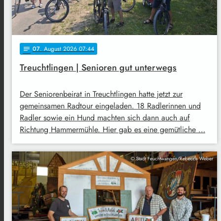
07
. August 2026 07:44
notes
Treuchtlingen | Senioren gut unterwegs
Der Seniorenbeirat in Treuchtlingen hatte jetzt zur
gemeinsamen Radtour eingeladen. 18 Radlerinnen und
Radler sowie ein Hund machten sich dann auch auf
Richtung Hammermühle. Hier gab es eine gemütliche …
© Stadt Feuchtwangen/Rebecca Weber