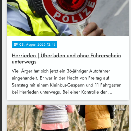
08
. August 2026 12:48
notes
Herrieden | Überladen und ohne Führerschein
unterwegs
Viel Ärger hat sich jetzt ein 36-jähriger Autofahrer
eingehandelt. Er war in der Nacht von Freitag auf
Samstag mit einem Kleinbus-Gespann und 11 Fahrgästen
bei Herrieden unterwegs. Bei einer Kontrolle der …
Symbolbild