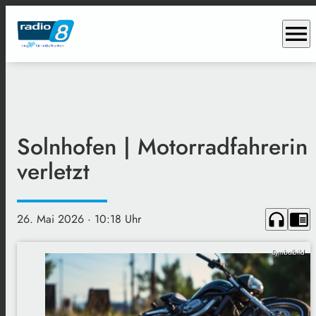
menu
Solnhofen | Motorradfahrerin
verletzt
headphones
chrome_reader_mode
26. Mai 2026
· 10:18 Uhr
Symbolbild