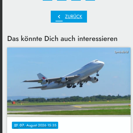
chevron_left
ZURÜCK
Das könnte Dich auch interessieren
Symbolbild
07
. August 2026 15:35
notes