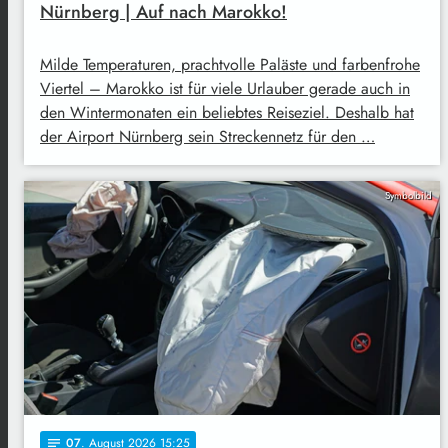
Nürnberg | Auf nach Marokko!
Milde Temperaturen, prachtvolle Paläste und farbenfrohe
Viertel – Marokko ist für viele Urlauber gerade auch in
den Wintermonaten ein beliebtes Reiseziel. Deshalb hat
der Airport Nürnberg sein Streckennetz für den …
Symbolbild
07
. August 2026 15:25
notes