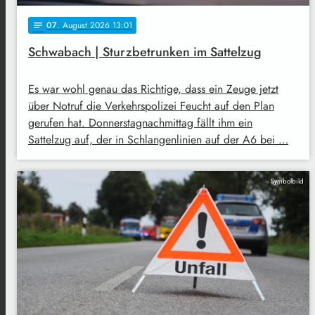
07
. August 2026 13:01
notes
Schwabach | Sturzbetrunken im Sattelzug
Es war wohl genau das Richtige, dass ein Zeuge jetzt
über Notruf die Verkehrspolizei Feucht auf den Plan
gerufen hat. Donnerstagnachmittag fällt ihm ein
Sattelzug auf, der in Schlangenlinien auf der A6 bei …
Symbolbild