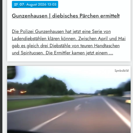
07
. August 2026 13:03
notes
Gunzenhausen | diebisches Pärchen ermittelt
Die Polizei Gunzenhausen hat jetzt eine Serie von
Ladendiebstählen klären können. Zwischen April und Mai
gab es gleich drei Diebstähle von teuren Handtaschen
und Spirituosen. Die Ermittler kamen jetzt einem …
Symbolbild