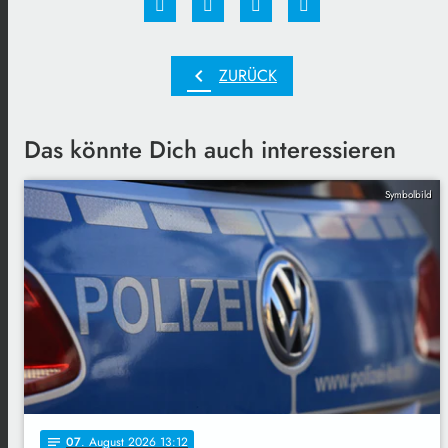
chevron_left
ZURÜCK
Das könnte Dich auch interessieren
Symbolbild
07
. August 2026 13:12
notes