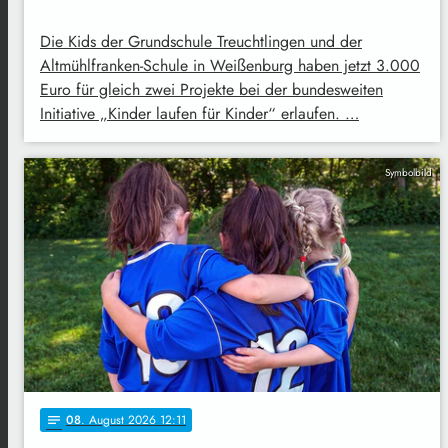
Die Kids der Grundschule Treuchtlingen und der
Altmühlfranken-Schule in Weißenburg haben jetzt 3.000
Euro für gleich zwei Projekte bei der bundesweiten
Initiative „Kinder laufen für Kinder“ erlaufen. …
Symbolbild
08
. August 2026 12:11
notes