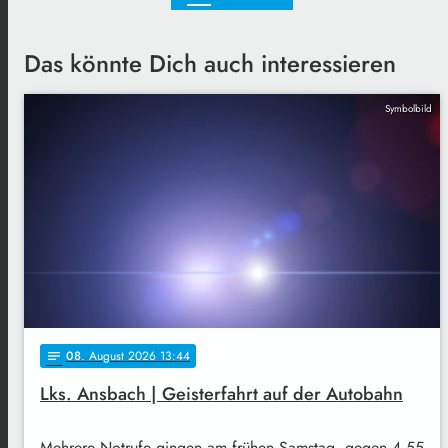
Das könnte Dich auch interessieren
Symbolbild
08
. August 2026 13:44
notes
Lks. Ansbach | Geisterfahrt auf der Autobahn
Mehrere Notrufe gingen am frühen Samstag, gegen 4.55