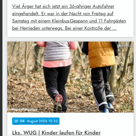
Viel Ärger hat sich jetzt ein 36-jähriger Autofahrer
eingehandelt. Er war in der Nacht von Freitag auf
Samstag mit einem Kleinbus-Gespann und 11 Fahrgästen
bei Herrieden unterwegs. Bei einer Kontrolle der …
Symbolbild
08
. August 2026 12:32
notes
Lks. WUG | Kinder laufen für Kinder