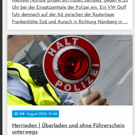
Uhr bei der Einsatzzentrale der Polizei ein. Ein VW Golf
fuhr demnach auf der A6 zwischen der Rastanlage
Frankenhöhe Süd und Aurach in Richtung Nürnberg in …
Symbolbild
08
. August 2026 12:48
notes
Herrieden | Überladen und ohne Führerschein
unterwegs