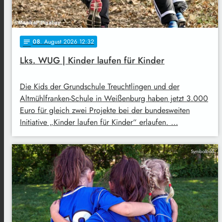
08
. August 2026 12:32
notes
Lks. WUG | Kinder laufen für Kinder
Die Kids der Grundschule Treuchtlingen und der
Altmühlfranken-Schule in Weißenburg haben jetzt 3.000
Euro für gleich zwei Projekte bei der bundesweiten
Initiative „Kinder laufen für Kinder“ erlaufen. …
Symbolbild