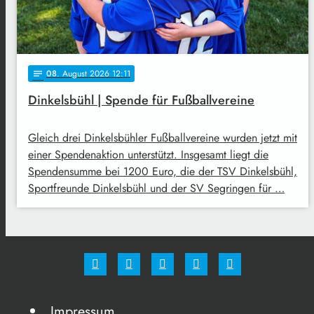
08
. August 2026 12:11
notes
Dinkelsbühl | Spende für Fußballvereine
Gleich drei Dinkelsbühler Fußballvereine wurden jetzt mit
einer Spendenaktion unterstützt. Insgesamt liegt die
Spendensumme bei 1200 Euro, die der TSV Dinkelsbühl,
Sportfreunde Dinkelsbühl und der SV Segringen für …
Impressum