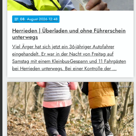
08
. August 2026 12:48
notes
Herrieden | Überladen und ohne Führerschein
unterwegs
Viel Ärger hat sich jetzt ein 36-jähriger Autofahrer
eingehandelt. Er war in der Nacht von Freitag auf
Samstag mit einem Kleinbus-Gespann und 11 Fahrgästen
bei Herrieden unterwegs. Bei einer Kontrolle der …
Symbolbild