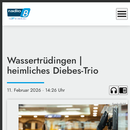
menu
Wassertrüdingen |
heimliches Diebes-Trio
headphones
chrome_reader_mode
11. Februar 2026
· 14:26 Uhr
Symbolbild