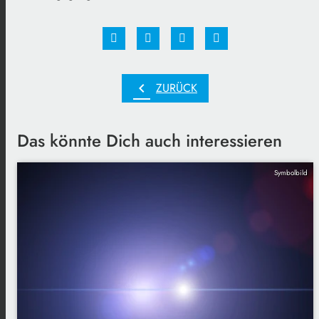
chevron_left
ZURÜCK
Das könnte Dich auch interessieren
Symbolbild