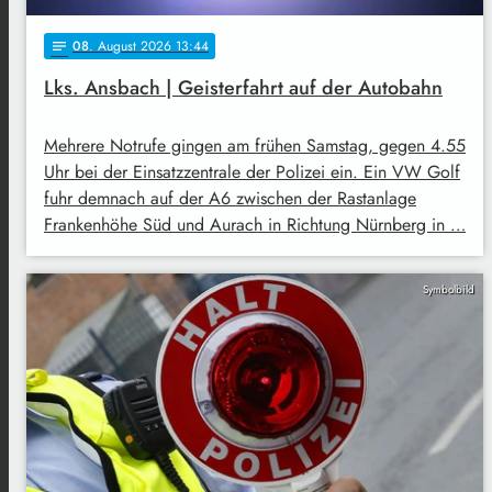
08
. August 2026 13:44
notes
Lks. Ansbach | Geisterfahrt auf der Autobahn
Mehrere Notrufe gingen am frühen Samstag, gegen 4.55
Uhr bei der Einsatzzentrale der Polizei ein. Ein VW Golf
fuhr demnach auf der A6 zwischen der Rastanlage
Frankenhöhe Süd und Aurach in Richtung Nürnberg in …
Symbolbild