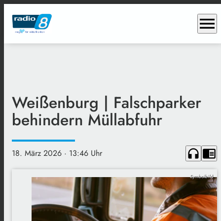
menu
Weißenburg | Falschparker
behindern Müllabfuhr
headphones
chrome_reader_mode
18. März 2026
· 13:46 Uhr
Symbolbild