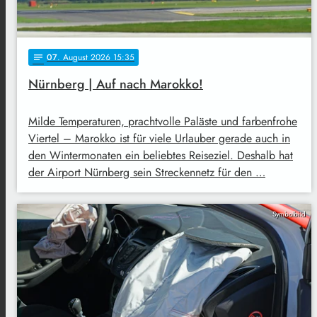
07
. August 2026 15:35
notes
Nürnberg | Auf nach Marokko!
Milde Temperaturen, prachtvolle Paläste und farbenfrohe
Viertel – Marokko ist für viele Urlauber gerade auch in
den Wintermonaten ein beliebtes Reiseziel. Deshalb hat
der Airport Nürnberg sein Streckennetz für den …
Symbolbild