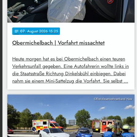
07
. August 2026 15:25
notes
Obermichelbach | Vorfahrt missachtet
Heute morgen hat es bei Obermichelbach einen teuren
Verkehrsunfall gegeben. Eine Autofahrerin wollte links in
die Staatsstraße Richtung Dinkelsbühl einbiegen. Dabei
nahm sie einem Mini-Sattelzug die Vorfahrt. Sie selbst …
©Kreisfeuerwehrverband Nea