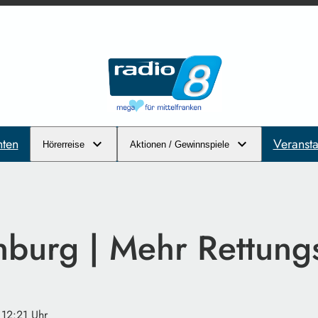
hten
Veransta
Hörerreise
Aktionen / Gewinnspiele
burg | Mehr Rettun
 12:21 Uhr