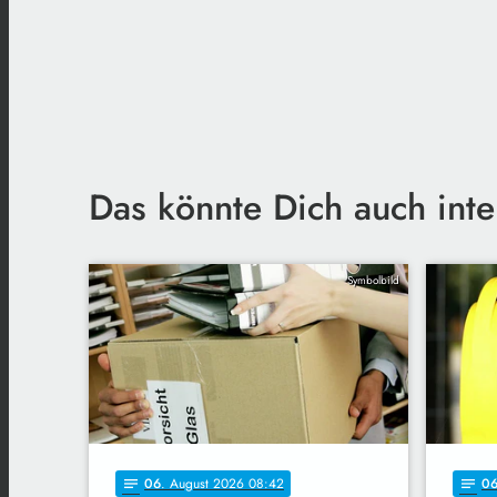
Das könnte Dich auch inte
Symbolbild
06
. August 2026 08:42
0
notes
notes