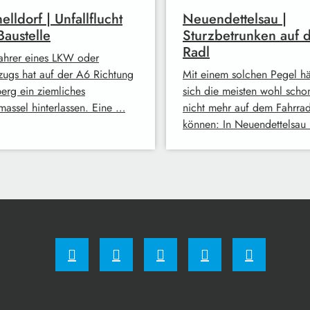
elldorf | Unfallflucht
Neuendettelsau |
Baustelle
Sturzbetrunken auf 
Radl
ahrer eines LKW oder
lzugs hat auf der A6 Richtung
Mit einem solchen Pegel hä
erg ein ziemliches
sich die meisten wohl scho
massel hinterlassen. Eine …
nicht mehr auf dem Fahrrad
können: In Neuendettelsau 