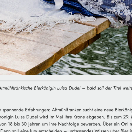
ltmühlfränkische Bierkönigin Luisa Dudel – bald soll der Titel weit
e spannende Erfahrungen: Altmühlfranken sucht eine neue Bierkönig
königin Luisa Dudel wird im Mai ihre Krone abgeben. Bis zum 29. 
 von 18 bis 30 Jahren um ihre Nachfolge bewerben. Über ein Onlin
Dann soll eine Jury entscheiden – umfassendes Wissen über Bier is