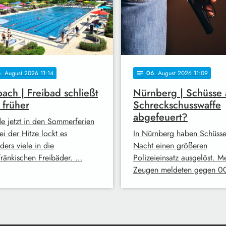
6
. August 2026 11:14
06
. August 2026 11:09
notes
ach | Freibad schließt
Nürnberg | Schüsse 
 früher
Schreckschusswaffe
abgefeuert?
e jetzt in den Sommerferien
i der Hitze lockt es
In Nürnberg haben Schüsse
ders viele in die
Nacht einen größeren
lfränkischen Freibäder. …
Polizeieinsatz ausgelöst. M
Zeugen meldeten gegen 0