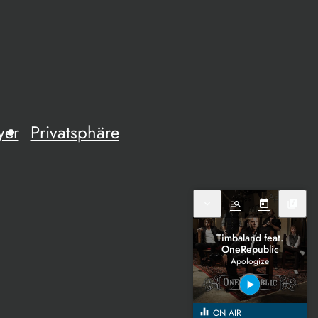
yer
Privatsphäre
expand_more
manage_search
today
library_music
Timbaland feat.
OneRepublic
Apologize
play_arrow
equalizer
ON AIR