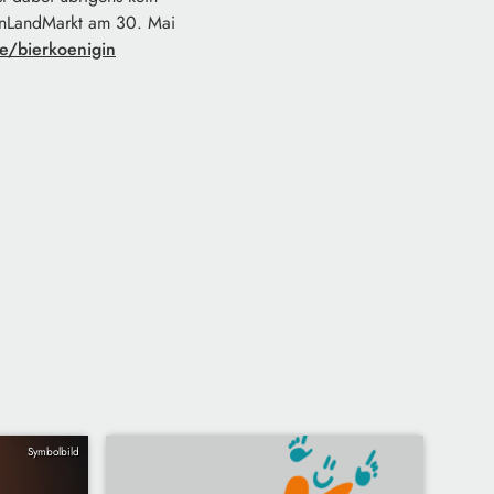
eenLandMarkt am 30. Mai
e/bierkoenigin
Symbolbild