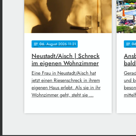
06
. August 2026 11:21
0
notes
notes
Neustadt/Aisch | Schreck
Ansb
im eigenen Wohnzimmer
bald
Eine Frau in Neustadt/Aisch hat
Gerad
jetzt einen Riesenschreck in ihrem
und be
eigenen Haus erlebt. Als sie in ihr
beson
Wohnzimmer geht, steht sie …
mitte