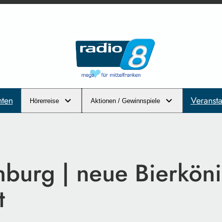
hten
Veransta
Hörerreise
Aktionen / Gewinnspiele
burg | neue Bierköni
t