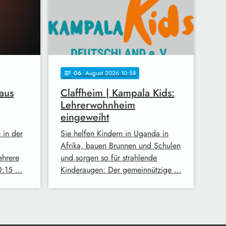
06
. August 2026 10:58
notes
aus
Claffheim | Kampala Kids:
Lehrerwohnheim
eingeweiht
 in der
Sie helfen Kindern in Uganda in
Afrika, bauen Brunnen und Schulen
ehrere
und sorgen so für strahlende
0:15 …
Kinderaugen: Der gemeinnützige …