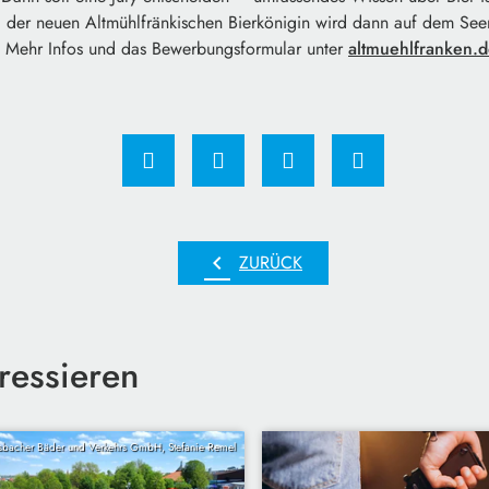
g der neuen Altmühlfränkischen Bierkönigin wird dann auf dem S
n. Mehr Infos und das Bewerbungsformular unter
altmuehlfranken.d
chevron_left
ZURÜCK
ressieren
bacher Bäder und Verkehrs GmbH, Stefanie Remel