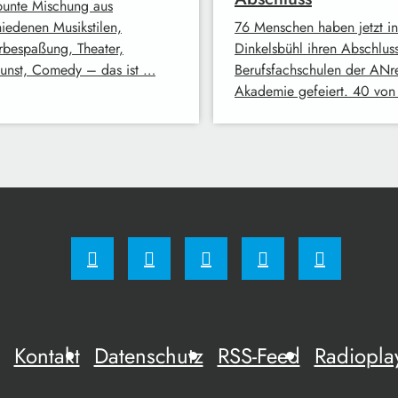
bunte Mischung aus
hiedenen Musikstilen,
76 Menschen haben jetzt in
rbespaßung, Theater,
Dinkelsbühl ihren Abschlus
kunst, Comedy – das ist …
Berufsfachschulen der AN
Akademie gefeiert. 40 vo
Kontakt
Datenschutz
RSS-Feed
Radiopla