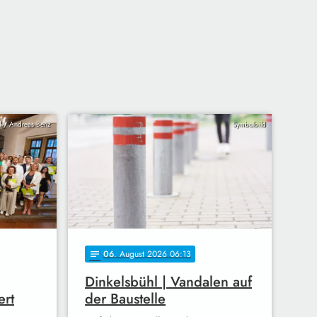
 / Andreas Benz
Symbolbild
06
. August 2026 06:13
notes
Dinkelsbühl | Vandalen auf
ert
der Baustelle