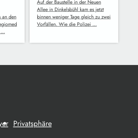
Auf der Baustelle in der Neuen
Allee in Dinkelsbühl kam es jetzt
s an den
binnen weniger Tage gleich zu zwei
regiomed
Vorfällen. Wie die Polizei …
n …
yer
Privatsphäre