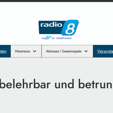
hten
Veransta
Hörerreise
Aktionen / Gewinnspiele
belehrbar und betru