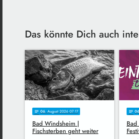
Das könnte Dich auch inte
Symbolbild
06
. August 2026 07:17
0
notes
notes
Bad Windsheim |
Bad 
Fischsterben geht weiter
Fest