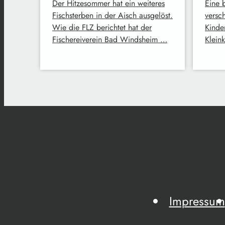
Der Hitzesommer hat ein weiteres
Eine 
Fischsterben in der Aisch ausgelöst.
versc
Wie die FLZ berichtet hat der
Kinde
Fischereiverein Bad Windsheim …
Klein
Impressum