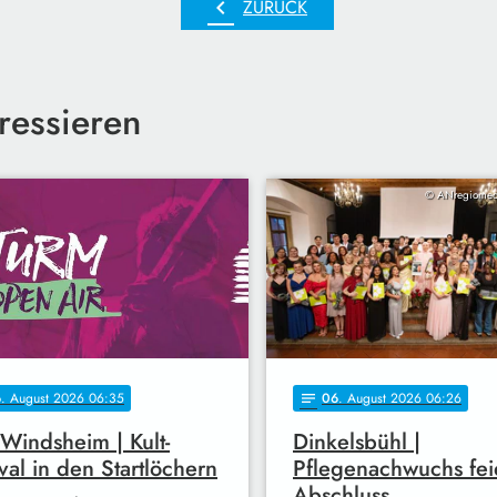
chevron_left
ZURÜCK
ressieren
© ANregiomed
6
. August 2026 06:35
06
. August 2026 06:26
notes
Windsheim | Kult-
Dinkelsbühl |
ival in den Startlöchern
Pflegenachwuchs fei
Abschluss