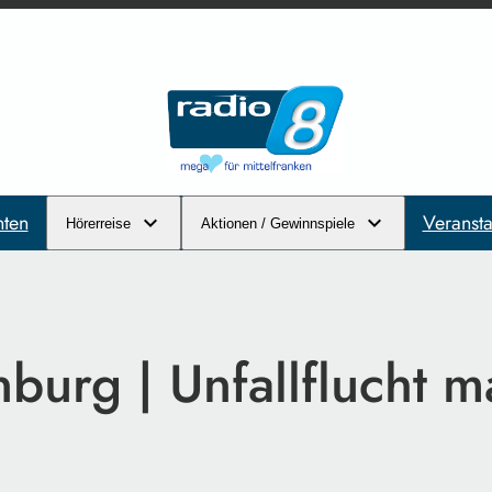
hten
Veransta
Hörerreise
Aktionen / Gewinnspiele
urg | Unfallflucht m