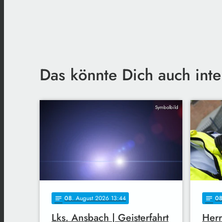
Das könnte Dich auch inte
Symbolbild
08
. August 2026 13:44
0
notes
notes
Lks. Ansbach | Geisterfahrt
Herr