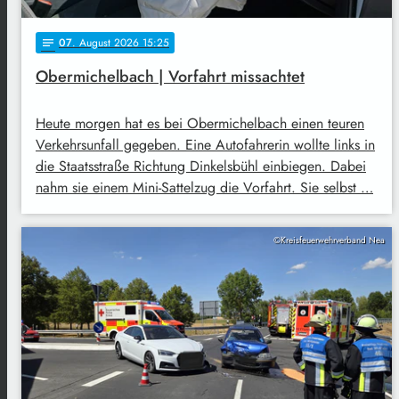
07
. August 2026 15:25
notes
Obermichelbach | Vorfahrt missachtet
Heute morgen hat es bei Obermichelbach einen teuren
Verkehrsunfall gegeben. Eine Autofahrerin wollte links in
die Staatsstraße Richtung Dinkelsbühl einbiegen. Dabei
nahm sie einem Mini-Sattelzug die Vorfahrt. Sie selbst …
©Kreisfeuerwehrverband Nea