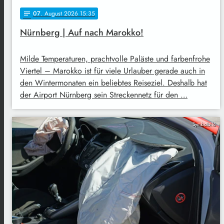
07
. August 2026 15:35
notes
Nürnberg | Auf nach Marokko!
Milde Temperaturen, prachtvolle Paläste und farbenfrohe
Viertel – Marokko ist für viele Urlauber gerade auch in
den Wintermonaten ein beliebtes Reiseziel. Deshalb hat
der Airport Nürnberg sein Streckennetz für den …
Symbolbild