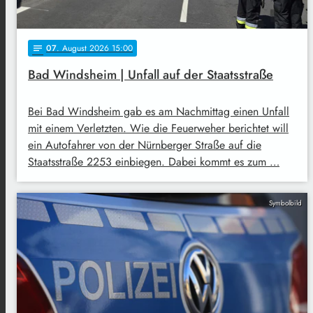
07
. August 2026 15:00
notes
Bad Windsheim | Unfall auf der Staatsstraße
Bei Bad Windsheim gab es am Nachmittag einen Unfall
mit einem Verletzten. Wie die Feuerweher berichtet will
ein Autofahrer von der Nürnberger Straße auf die
Staatsstraße 2253 einbiegen. Dabei kommt es zum …
Symbolbild