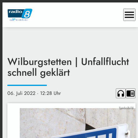
menu
Wilburgstetten | Unfallflucht
schnell geklärt
headphones
chrome_reader_mode
06. Juli 2022
· 12:28 Uhr
Symbolbild