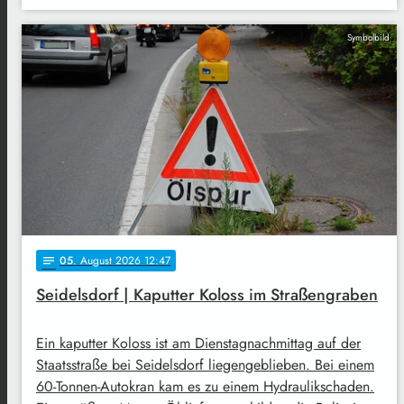
Symbolbild
05
. August 2026 12:47
notes
Seidelsdorf | Kaputter Koloss im Straßengraben
Ein kaputter Koloss ist am Dienstagnachmittag auf der
Staatsstraße bei Seidelsdorf liegengeblieben. Bei einem
60-Tonnen-Autokran kam es zu einem Hydraulikschaden.