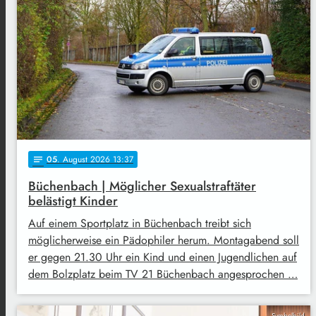
05
. August 2026 13:37
notes
Büchenbach | Möglicher Sexualstraftäter
belästigt Kinder
Auf einem Sportplatz in Büchenbach treibt sich
möglicherweise ein Pädophiler herum. Montagabend soll
er gegen 21.30 Uhr ein Kind und einen Jugendlichen auf
dem Bolzplatz beim TV 21 Büchenbach angesprochen …
Symbolbild