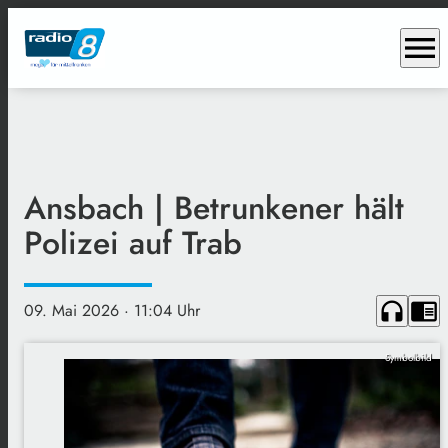
menu
Ansbach | Betrunkener hält
Polizei auf Trab
headphones
chrome_reader_mode
09. Mai 2026
· 11:04 Uhr
Symbolbild