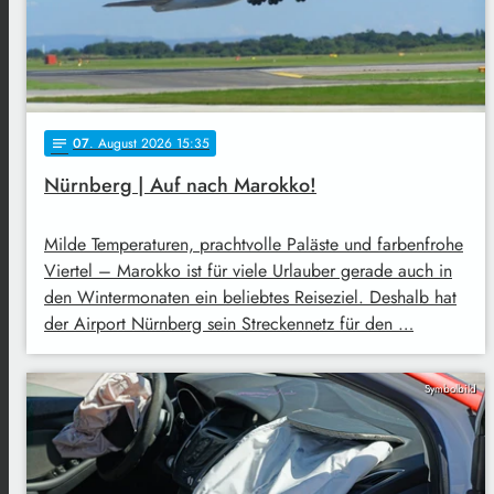
07
. August 2026 15:35
notes
Nürnberg | Auf nach Marokko!
Milde Temperaturen, prachtvolle Paläste und farbenfrohe
Viertel – Marokko ist für viele Urlauber gerade auch in
den Wintermonaten ein beliebtes Reiseziel. Deshalb hat
der Airport Nürnberg sein Streckennetz für den …
Symbolbild