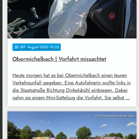
07
. August 2026 15:25
notes
Obermichelbach | Vorfahrt missachtet
Heute morgen hat es bei Obermichelbach einen teuren
Verkehrsunfall gegeben. Eine Autofahrerin wollte links in
die Staatsstraße Richtung Dinkelsbühl einbiegen. Dabei
nahm sie einem Mini-Sattelzug die Vorfahrt. Sie selbst …
©Kreisfeuerwehrverband Nea