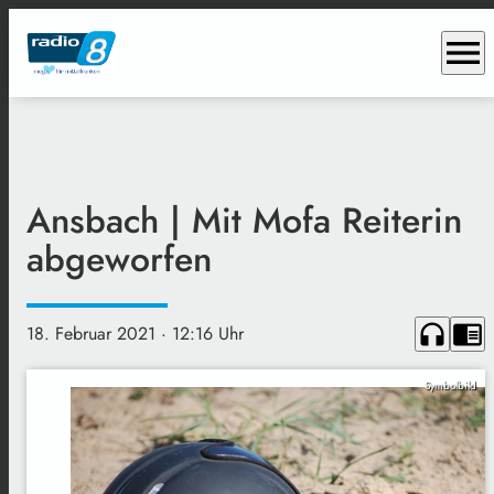
menu
Ansbach | Mit Mofa Reiterin
abgeworfen
headphones
chrome_reader_mode
18. Februar 2021
· 12:16 Uhr
Symbolbild