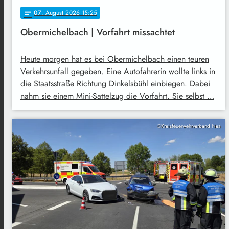
07
. August 2026 15:25
notes
Obermichelbach | Vorfahrt missachtet
Heute morgen hat es bei Obermichelbach einen teuren
Verkehrsunfall gegeben. Eine Autofahrerin wollte links in
die Staatsstraße Richtung Dinkelsbühl einbiegen. Dabei
nahm sie einem Mini-Sattelzug die Vorfahrt. Sie selbst …
©Kreisfeuerwehrverband Nea