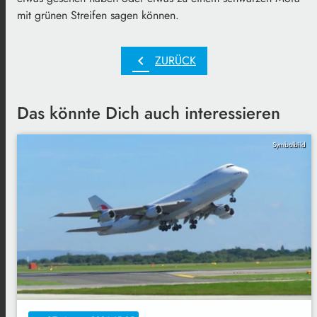
mit grünen Streifen sagen können.
chevron_left
ZURÜCK
Das könnte Dich auch interessieren
Symbolbild