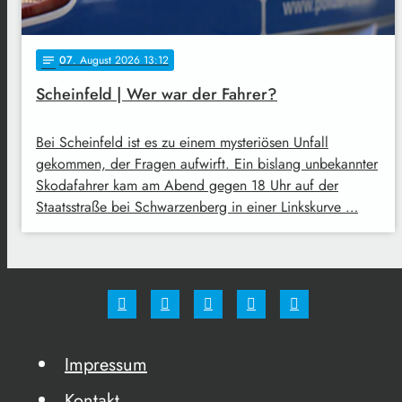
07
. August 2026 13:12
notes
Scheinfeld | Wer war der Fahrer?
Bei Scheinfeld ist es zu einem mysteriösen Unfall
gekommen, der Fragen aufwirft. Ein bislang unbekannter
Skodafahrer kam am Abend gegen 18 Uhr auf der
Staatsstraße bei Schwarzenberg in einer Linkskurve …
Impressum
Kontakt