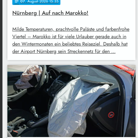
07
. August 2026 15:35
notes
Nürnberg | Auf nach Marokko!
Milde Temperaturen, prachtvolle Paläste und farbenfrohe
Viertel – Marokko ist für viele Urlauber gerade auch in
den Wintermonaten ein beliebtes Reiseziel. Deshalb hat
der Airport Nürnberg sein Streckennetz für den …
Symbolbild