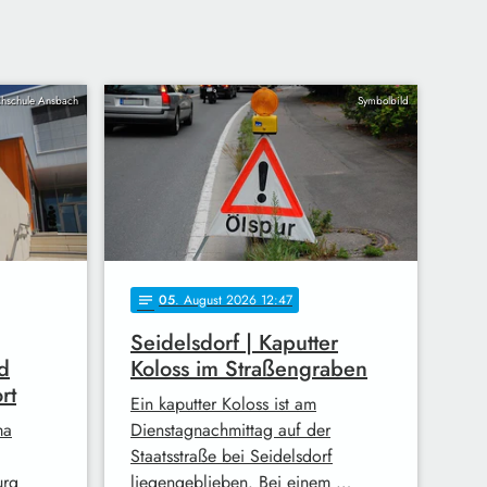
hschule Ansbach
Symbolbild
05
. August 2026 12:47
notes
Seidelsdorf | Kaputter
d
Koloss im Straßengraben
rt
Ein kaputter Koloss ist am
ma
Dienstagnachmittag auf der
Staatsstraße bei Seidelsdorf
urg
liegengeblieben. Bei einem …