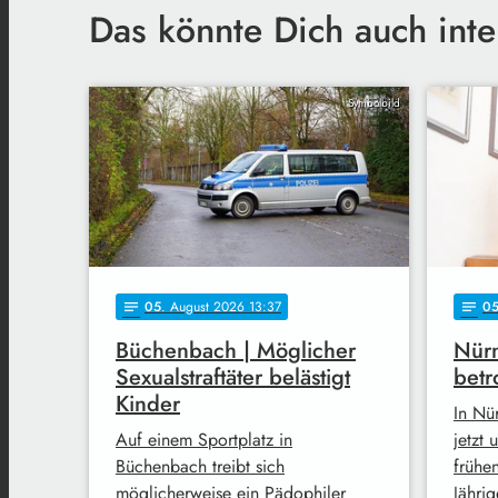
Das könnte Dich auch inte
Symbolbild
05
. August 2026 13:37
0
notes
notes
Büchenbach | Möglicher
Nürn
Sexualstraftäter belästigt
betr
Kinder
In Nü
Auf einem Sportplatz in
jetzt
Büchenbach treibt sich
frühe
möglicherweise ein Pädophiler
Jähri