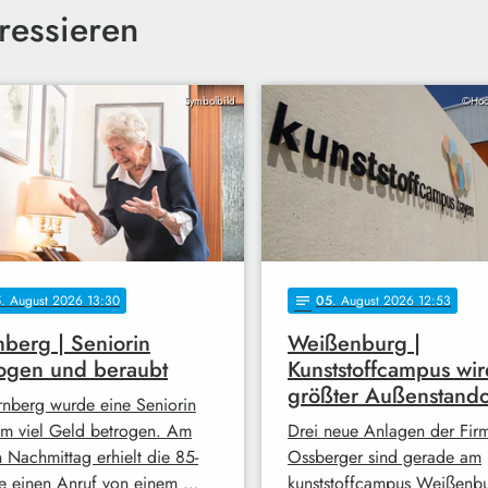
ressieren
Symbolbild
©Hoc
5
. August 2026 13:30
05
. August 2026 12:53
notes
berg | Seniorin
Weißenburg |
ogen und beraubt
Kunststoffcampus wir
größter Außenstando
rnberg wurde eine Seniorin
 um viel Geld betrogen. Am
Drei neue Anlagen der Fir
n Nachmittag erhielt die 85-
Ossberger sind gerade am
ge einen Anruf von einem …
kunststoffcampus Weißenb