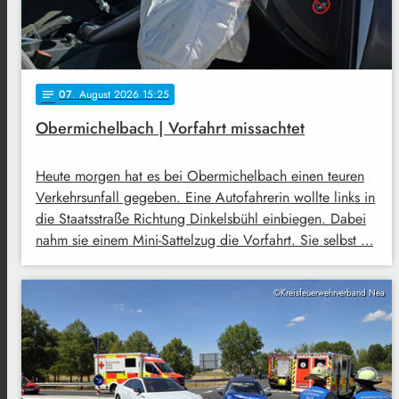
07
. August 2026 15:25
notes
Obermichelbach | Vorfahrt missachtet
Heute morgen hat es bei Obermichelbach einen teuren
Verkehrsunfall gegeben. Eine Autofahrerin wollte links in
die Staatsstraße Richtung Dinkelsbühl einbiegen. Dabei
nahm sie einem Mini-Sattelzug die Vorfahrt. Sie selbst …
©Kreisfeuerwehrverband Nea