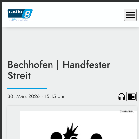
menu
Bechhofen | Handfester
Streit
headphones
chrome_reader_mode
30. März 2026
· 15:15 Uhr
Symbolbild