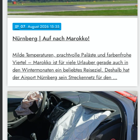
07
. August 2026 15:35
notes
Nürnberg | Auf nach Marokko!
Milde Temperaturen, prachtvolle Paläste und farbenfrohe
Viertel – Marokko ist für viele Urlauber gerade auch in
den Wintermonaten ein beliebtes Reiseziel. Deshalb hat
der Airport Nürnberg sein Streckennetz für den …
Symbolbild