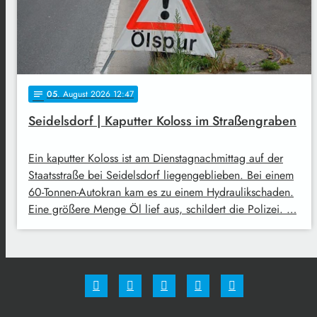
05
. August 2026 12:47
notes
Seidelsdorf | Kaputter Koloss im Straßengraben
Ein kaputter Koloss ist am Dienstagnachmittag auf der
Staatsstraße bei Seidelsdorf liegengeblieben. Bei einem
60-Tonnen-Autokran kam es zu einem Hydraulikschaden.
Eine größere Menge Öl lief aus, schildert die Polizei. …