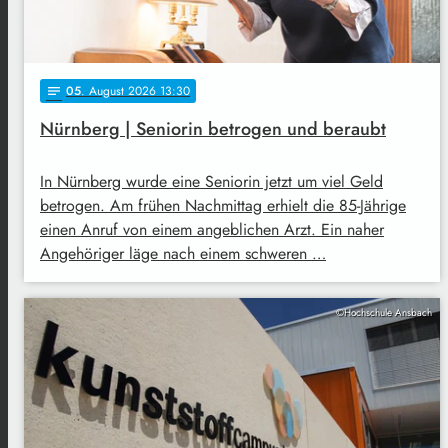
05
. August 2026 13:30
notes
Nürnberg | Seniorin betrogen und beraubt
In Nürnberg wurde eine Seniorin jetzt um viel Geld
betrogen. Am frühen Nachmittag erhielt die 85-Jährige
einen Anruf von einem angeblichen Arzt. Ein naher
Angehöriger läge nach einem schweren …
©Hochschule Ansbach