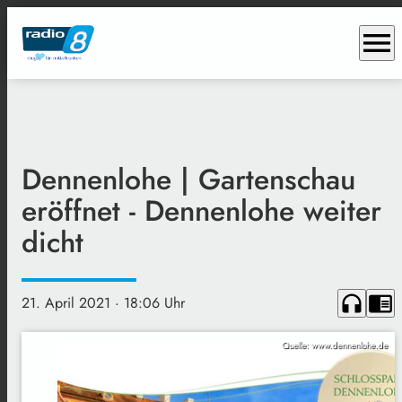
menu
Dennenlohe | Gartenschau
eröffnet - Dennenlohe weiter
dicht
headphones
chrome_reader_mode
21. April 2021
· 18:06 Uhr
Quelle: www.dennenlohe.de