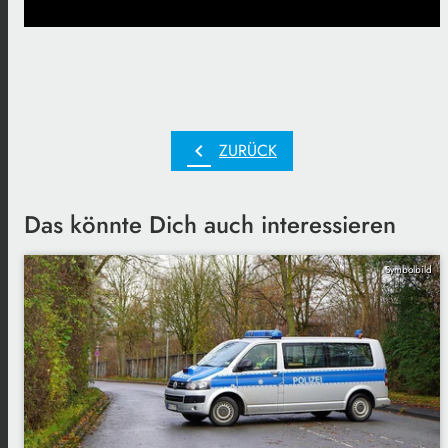
chevron_left
ZURÜCK
Das könnte Dich auch interessieren
Symbolbild