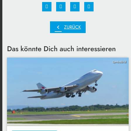
chevron_left
ZURÜCK
Das könnte Dich auch interessieren
Symbolbild