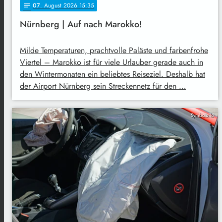
07
. August 2026 15:35
notes
Nürnberg | Auf nach Marokko!
Milde Temperaturen, prachtvolle Paläste und farbenfrohe
Viertel – Marokko ist für viele Urlauber gerade auch in
den Wintermonaten ein beliebtes Reiseziel. Deshalb hat
der Airport Nürnberg sein Streckennetz für den …
Symbolbild