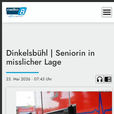
menu
Dinkelsbühl | Seniorin in
misslicher Lage
headphones
chrome_reader_mode
23. Mai 2026
· 07:43 Uhr
Symbolbild