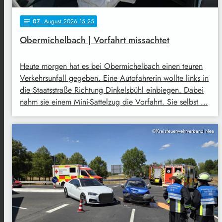
07
. August 2026 15:25
notes
Obermichelbach | Vorfahrt missachtet
Heute morgen hat es bei Obermichelbach einen teuren
Verkehrsunfall gegeben. Eine Autofahrerin wollte links in
die Staatsstraße Richtung Dinkelsbühl einbiegen. Dabei
nahm sie einem Mini-Sattelzug die Vorfahrt. Sie selbst …
©Kreisfeuerwehrverband Nea