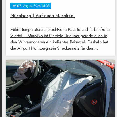
07
. August 2026 15:35
notes
Nürnberg | Auf nach Marokko!
Milde Temperaturen, prachtvolle Paläste und farbenfrohe
Viertel – Marokko ist für viele Urlauber gerade auch in
den Wintermonaten ein beliebtes Reiseziel. Deshalb hat
der Airport Nürnberg sein Streckennetz für den …
Symbolbild