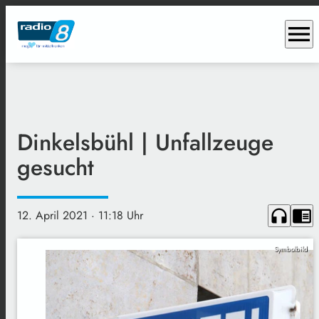
menu
Dinkelsbühl | Unfallzeuge
gesucht
headphones
chrome_reader_mode
12. April 2021
· 11:18 Uhr
Symbolbild