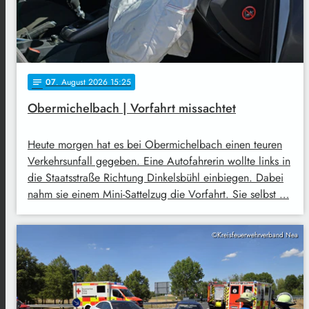
07
. August 2026 15:25
notes
Obermichelbach | Vorfahrt missachtet
Heute morgen hat es bei Obermichelbach einen teuren
Verkehrsunfall gegeben. Eine Autofahrerin wollte links in
die Staatsstraße Richtung Dinkelsbühl einbiegen. Dabei
nahm sie einem Mini-Sattelzug die Vorfahrt. Sie selbst …
©Kreisfeuerwehrverband Nea