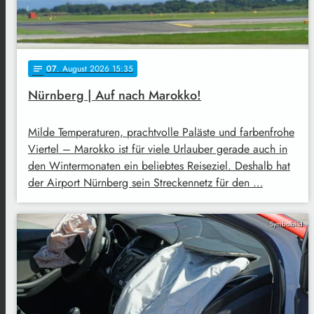
07
. August 2026 15:35
notes
Nürnberg | Auf nach Marokko!
Milde Temperaturen, prachtvolle Paläste und farbenfrohe
Viertel – Marokko ist für viele Urlauber gerade auch in
den Wintermonaten ein beliebtes Reiseziel. Deshalb hat
der Airport Nürnberg sein Streckennetz für den …
Symbolbild