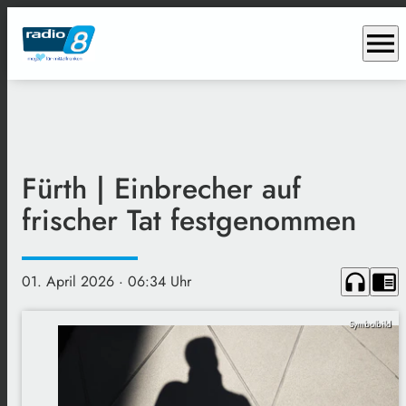
menu
Fürth | Einbrecher auf
frischer Tat festgenommen
headphones
chrome_reader_mode
01. April 2026
· 06:34 Uhr
Symbolbild