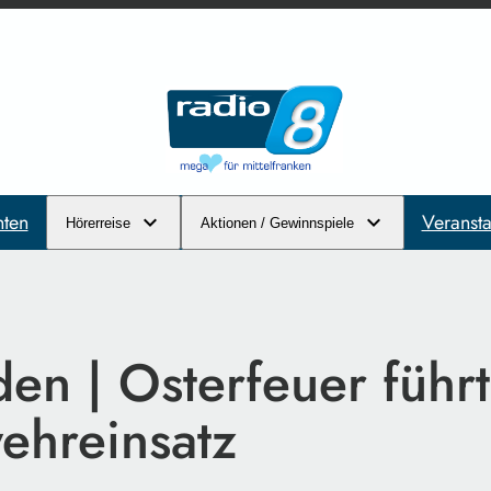
hten
Veransta
Hörerreise
Aktionen / Gewinnspiele
en | Osterfeuer führt
ehreinsatz