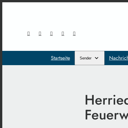
Startseite
Nachric
Sender
Herried
Feuerw