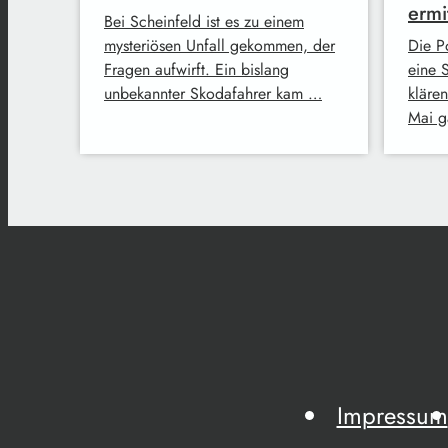
ermit
Bei Scheinfeld ist es zu einem
mysteriösen Unfall gekommen, der
Die P
Fragen aufwirft. Ein bislang
eine 
unbekannter Skodafahrer kam …
kläre
Mai g
Impressum