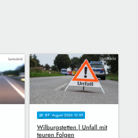
Symbolbild
Symbolbild
07
. August 2026 12:59
notes
Wilburgstetten | Unfall mit
teuren Folgen