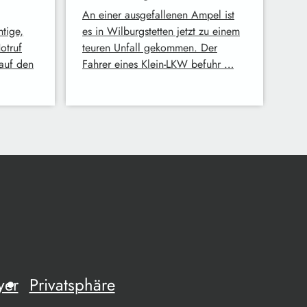
An einer ausgefallenen Ampel ist
tige,
es in Wilburgstetten jetzt zu einem
otruf
teuren Unfall gekommen. Der
 auf den
Fahrer eines Klein-LKW befuhr …
yer
Privatsphäre