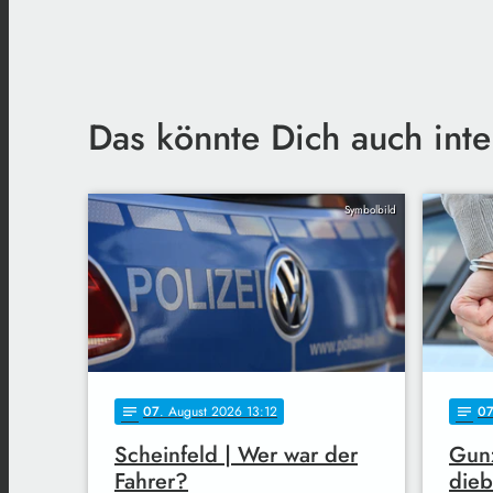
Das könnte Dich auch inte
Symbolbild
07
. August 2026 13:12
0
notes
notes
Scheinfeld | Wer war der
Gun
Fahrer?
dieb