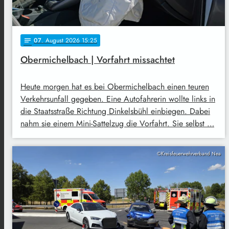
07
. August 2026 15:25
notes
Obermichelbach | Vorfahrt missachtet
Heute morgen hat es bei Obermichelbach einen teuren
Verkehrsunfall gegeben. Eine Autofahrerin wollte links in
die Staatsstraße Richtung Dinkelsbühl einbiegen. Dabei
nahm sie einem Mini-Sattelzug die Vorfahrt. Sie selbst …
©Kreisfeuerwehrverband Nea