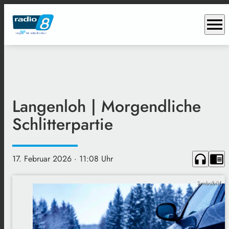
menu
Langenloh | Morgendliche
Schlitterpartie
headphones
chrome_reader_mode
17. Februar 2026
· 11:08 Uhr
Symbolbild