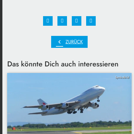
chevron_left
ZURÜCK
Das könnte Dich auch interessieren
Symbolbild