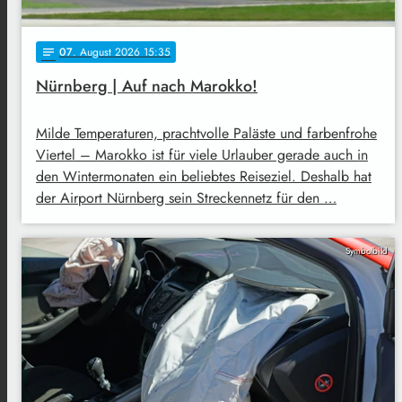
07
. August 2026 15:35
notes
Nürnberg | Auf nach Marokko!
Milde Temperaturen, prachtvolle Paläste und farbenfrohe
Viertel – Marokko ist für viele Urlauber gerade auch in
den Wintermonaten ein beliebtes Reiseziel. Deshalb hat
der Airport Nürnberg sein Streckennetz für den …
Symbolbild