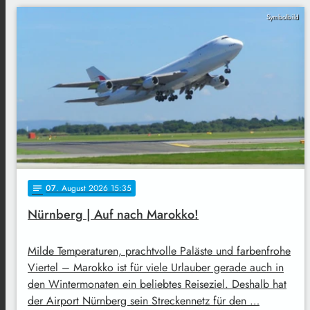
Symbolbild
07
. August 2026 15:35
notes
Nürnberg | Auf nach Marokko!
Milde Temperaturen, prachtvolle Paläste und farbenfrohe
Viertel – Marokko ist für viele Urlauber gerade auch in
den Wintermonaten ein beliebtes Reiseziel. Deshalb hat
der Airport Nürnberg sein Streckennetz für den …