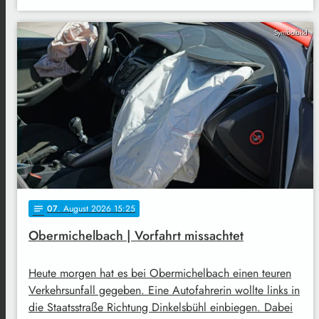
Symbolbild
07
. August 2026 15:25
notes
Obermichelbach | Vorfahrt missachtet
Heute morgen hat es bei Obermichelbach einen teuren
Verkehrsunfall gegeben. Eine Autofahrerin wollte links in
die Staatsstraße Richtung Dinkelsbühl einbiegen. Dabei