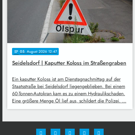
05
. August 2026 12:47
notes
Seidelsdorf | Kaputter Koloss im Straßengraben
Ein kaputter Koloss ist am Dienstagnachmittag auf der
Staatsstraße bei Seidelsdorf liegengeblieben. Bei einem
60-Tonnen-Autokran kam es zu einem Hydraulikschaden.
Eine größere Menge Öl lief aus, schildert die Polizei. …