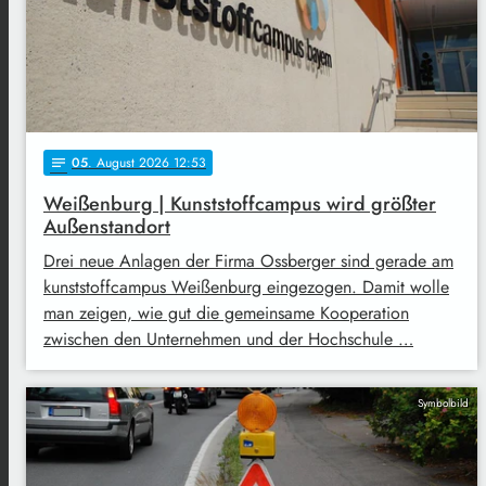
05
. August 2026 12:53
notes
Weißenburg | Kunststoffcampus wird größter
Außenstandort
Drei neue Anlagen der Firma Ossberger sind gerade am
kunststoffcampus Weißenburg eingezogen. Damit wolle
man zeigen, wie gut die gemeinsame Kooperation
zwischen den Unternehmen und der Hochschule …
Symbolbild