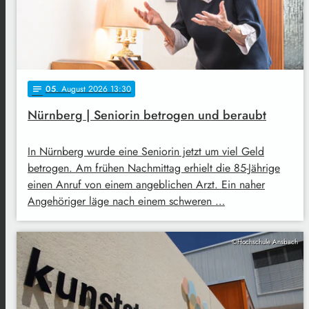
05
. August 2026 13:30
notes
Nürnberg | Seniorin betrogen und beraubt
In Nürnberg wurde eine Seniorin jetzt um viel Geld
betrogen. Am frühen Nachmittag erhielt die 85-Jährige
einen Anruf von einem angeblichen Arzt. Ein naher
Angehöriger läge nach einem schweren …
©Hochschule Ansbach