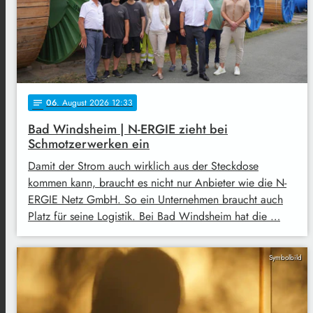
06
. August 2026 12:33
notes
Bad Windsheim | N-ERGIE zieht bei
Schmotzerwerken ein
Damit der Strom auch wirklich aus der Steckdose
kommen kann, braucht es nicht nur Anbieter wie die N-
ERGIE Netz GmbH. So ein Unternehmen braucht auch
Platz für seine Logistik. Bei Bad Windsheim hat die …
Symbolbild