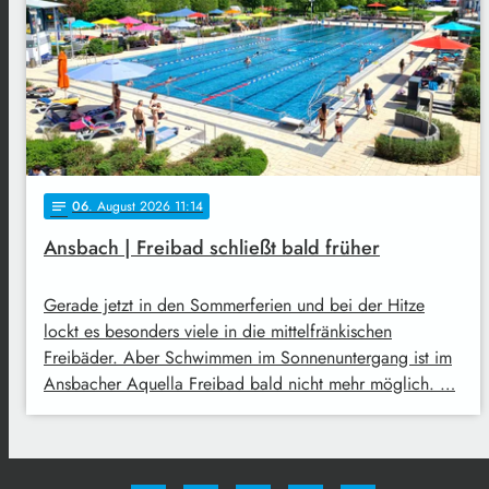
06
. August 2026 11:14
notes
Ansbach | Freibad schließt bald früher
Gerade jetzt in den Sommerferien und bei der Hitze
lockt es besonders viele in die mittelfränkischen
Freibäder. Aber Schwimmen im Sonnenuntergang ist im
Ansbacher Aquella Freibad bald nicht mehr möglich. …