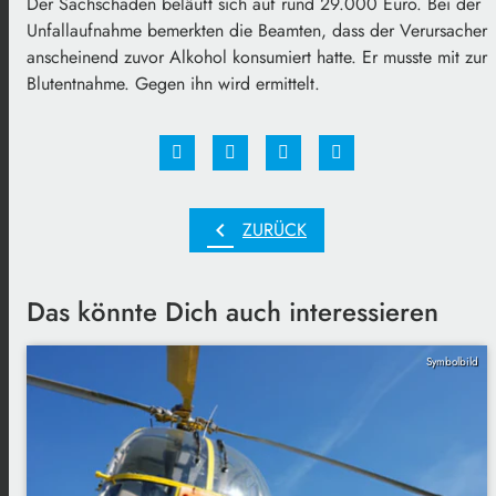
Der Sachschaden beläuft sich auf rund 29.000 Euro. Bei der
Unfallaufnahme bemerkten die Beamten, dass der Verursacher
anscheinend zuvor Alkohol konsumiert hatte. Er musste mit zur
Blutentnahme. Gegen ihn wird ermittelt.
chevron_left
ZURÜCK
Das könnte Dich auch interessieren
Symbolbild