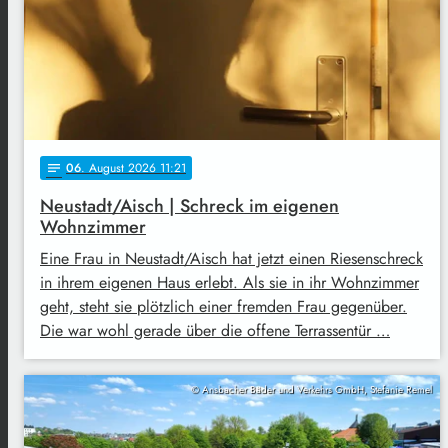
06
. August 2026 11:21
notes
Neustadt/Aisch | Schreck im eigenen
Wohnzimmer
Eine Frau in Neustadt/Aisch hat jetzt einen Riesenschreck
in ihrem eigenen Haus erlebt. Als sie in ihr Wohnzimmer
geht, steht sie plötzlich einer fremden Frau gegenüber.
Die war wohl gerade über die offene Terrassentür …
© Ansbacher Bäder und Verkehrs GmbH, Stefanie Remel