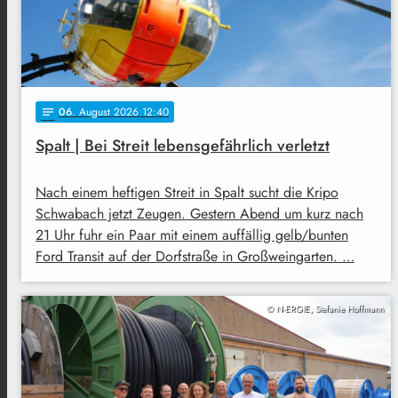
06
. August 2026 12:40
notes
Spalt | Bei Streit lebensgefährlich verletzt
Nach einem heftigen Streit in Spalt sucht die Kripo
Schwabach jetzt Zeugen. Gestern Abend um kurz nach
21 Uhr fuhr ein Paar mit einem auffällig gelb/bunten
Ford Transit auf der Dorfstraße in Großweingarten. …
© N-ERGIE, Stefanie Hoffmann