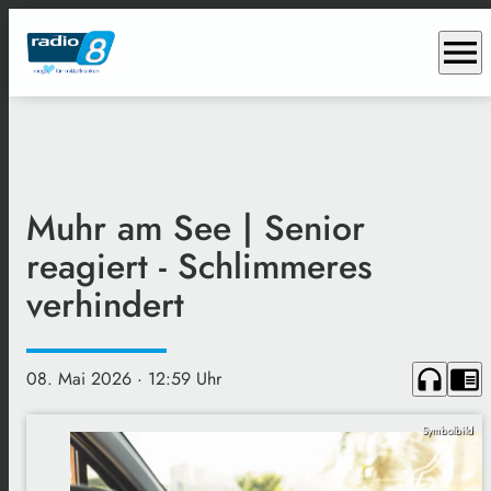
menu
Muhr am See | Senior
reagiert - Schlimmeres
verhindert
headphones
chrome_reader_mode
08. Mai 2026
· 12:59 Uhr
Symbolbild