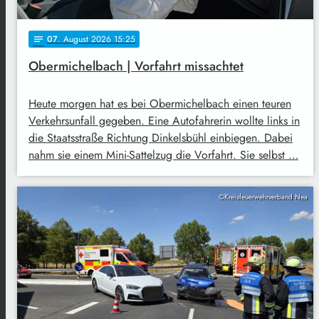
07
. August 2026 15:25
notes
Obermichelbach | Vorfahrt missachtet
Heute morgen hat es bei Obermichelbach einen teuren
Verkehrsunfall gegeben. Eine Autofahrerin wollte links in
die Staatsstraße Richtung Dinkelsbühl einbiegen. Dabei
nahm sie einem Mini-Sattelzug die Vorfahrt. Sie selbst …
©Kreisfeuerwehrverband Nea