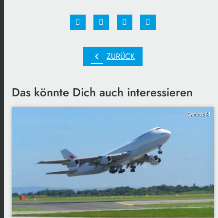
chevron_left
ZURÜCK
Das könnte Dich auch interessieren
Symbolbild