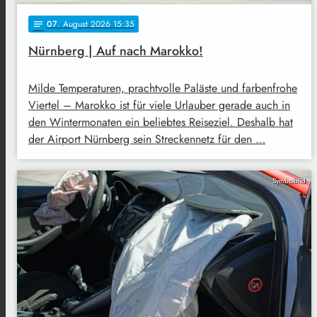
07
. August 2026 15:35
notes
Nürnberg | Auf nach Marokko!
Milde Temperaturen, prachtvolle Paläste und farbenfrohe
Viertel – Marokko ist für viele Urlauber gerade auch in
den Wintermonaten ein beliebtes Reiseziel. Deshalb hat
der Airport Nürnberg sein Streckennetz für den …
Symbolbild