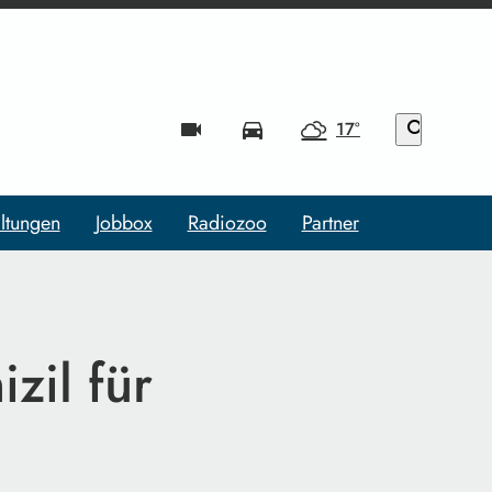
videocam
directions_car
17°
search
ltungen
Jobbox
Radiozoo
Partner
zil für