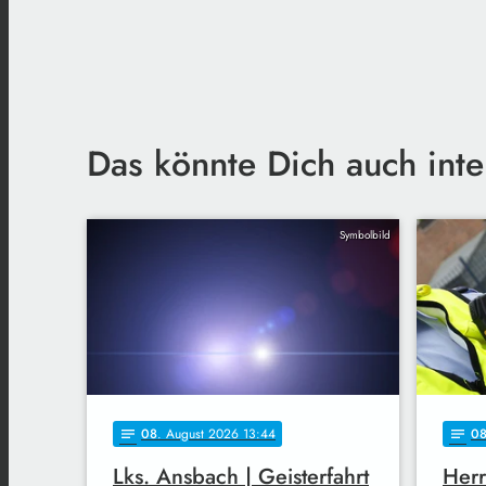
Das könnte Dich auch inte
Symbolbild
08
. August 2026 13:44
0
notes
notes
Lks. Ansbach | Geisterfahrt
Herr