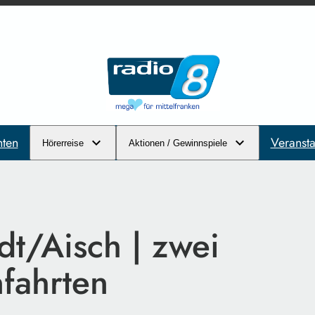
hten
Veransta
Hörerreise
Aktionen / Gewinnspiele
dt/Aisch | zwei
fahrten