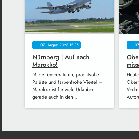
07
. August 2026 15:35
0
notes
notes
Nürnberg | Auf nach
Ober
Marokko!
miss
Milde Temperaturen, prachtvolle
Heute
Paläste und farbenfrohe Viertel –
Oberm
Marokko ist für viele Urlauber
Verke
gerade auch in den …
Autofa