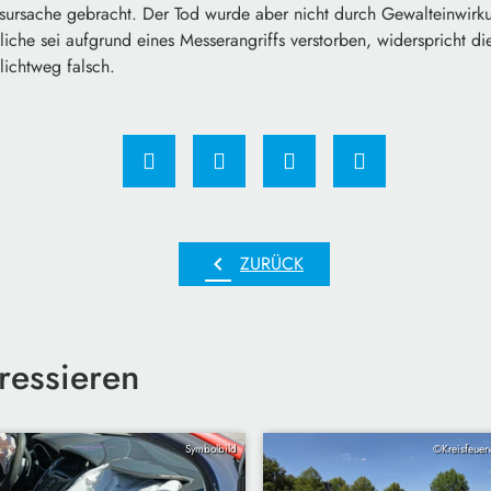
esursache gebracht. Der Tod wurde aber nicht durch Gewalteinwirku
iche sei aufgrund eines Messerangriffs verstorben, widerspricht die
lichtweg falsch.
chevron_left
ZURÜCK
ressieren
Symbolbild
©Kreisfeuer