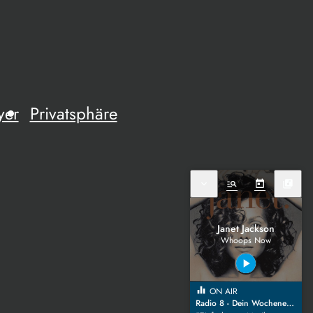
yer
Privatsphäre
expand_more
manage_search
today
library_music
Janet Jackson
Whoops Now
play_arrow
equalizer
ON AIR
Radio 8 - Dein Wochenende Samstag