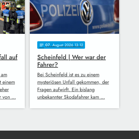
07
. August 2026 13:12
notes
all auf
Scheinfeld | Wer war der
Fahrer?
 am
Bei Scheinfeld ist es zu einem
t einem
mysteriösen Unfall gekommen, der
eher
Fragen aufwirft. Ein bislang
er von …
unbekannter Skodafahrer kam …