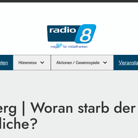
hten
Veransta
Hörerreise
Aktionen / Gewinnspiele
rg | Woran starb der
liche?