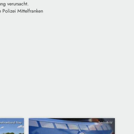
ng verursacht.
 Polizei Mittelfranken
wehrverband Nea
Symbolbild