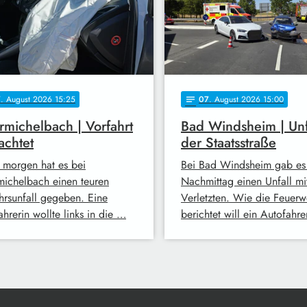
7
. August 2026 15:25
07
. August 2026 15:00
notes
michelbach | Vorfahrt
Bad Windsheim | Unf
achtet
der Staatsstraße
 morgen hat es bei
Bei Bad Windsheim gab es
ichelbach einen teuren
Nachmittag einen Unfall mi
hrsunfall gegeben. Eine
Verletzten. Wie die Feuerw
hrerin wollte links in die …
berichtet will ein Autofahr