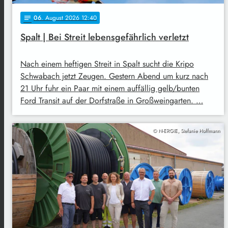
06
. August 2026 12:40
notes
Spalt | Bei Streit lebensgefährlich verletzt
Nach einem heftigen Streit in Spalt sucht die Kripo
Schwabach jetzt Zeugen. Gestern Abend um kurz nach
21 Uhr fuhr ein Paar mit einem auffällig gelb/bunten
Ford Transit auf der Dorfstraße in Großweingarten. …
© N-ERGIE, Stefanie Hoffmann