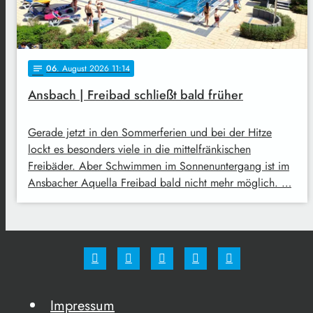
06
. August 2026 11:14
notes
Ansbach | Freibad schließt bald früher
Gerade jetzt in den Sommerferien und bei der Hitze
lockt es besonders viele in die mittelfränkischen
Freibäder. Aber Schwimmen im Sonnenuntergang ist im
Ansbacher Aquella Freibad bald nicht mehr möglich. …
Impressum