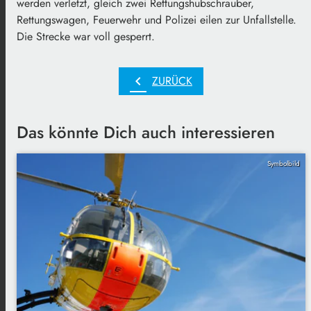
werden verletzt, gleich zwei Rettungshubschrauber,
Rettungswagen, Feuerwehr und Polizei eilen zur Unfallstelle.
Die Strecke war voll gesperrt.
chevron_left
ZURÜCK
Das könnte Dich auch interessieren
Symbolbild