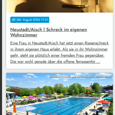
06
. August 2026 11:21
notes
Neustadt/Aisch | Schreck im eigenen
Wohnzimmer
Eine Frau in Neustadt/Aisch hat jetzt einen Riesenschreck
in ihrem eigenen Haus erlebt. Als sie in ihr Wohnzimmer
geht, steht sie plötzlich einer fremden Frau gegenüber.
Die war wohl gerade über die offene Terrassentür …
© Ansbacher Bäder und Verkehrs GmbH, Stefanie Remel