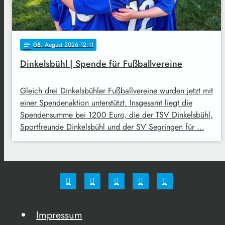
08
. August 2026 12:11
notes
Dinkelsbühl | Spende für Fußballvereine
Gleich drei Dinkelsbühler Fußballvereine wurden jetzt mit
einer Spendenaktion unterstützt. Insgesamt liegt die
Spendensumme bei 1200 Euro, die der TSV Dinkelsbühl,
Sportfreunde Dinkelsbühl und der SV Segringen für …
Impressum