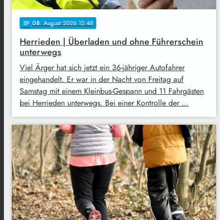
08
. August 2026 12:48
notes
Herrieden | Überladen und ohne Führerschein
unterwegs
Viel Ärger hat sich jetzt ein 36-jähriger Autofahrer
eingehandelt. Er war in der Nacht von Freitag auf
Samstag mit einem Kleinbus-Gespann und 11 Fahrgästen
bei Herrieden unterwegs. Bei einer Kontrolle der …
Symbolbild