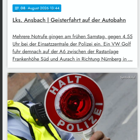
08
. August 2026 13:44
notes
Lks. Ansbach | Geisterfahrt auf der Autobahn
Mehrere Notrufe gingen am frühen Samstag, gegen 4.55
Uhr bei der Einsatzzentrale der Polizei ein. Ein VW Golf
fuhr demnach auf der A6 zwischen der Rastanlage
Frankenhöhe Süd und Aurach in Richtung Nürnberg in …
Symbolbild