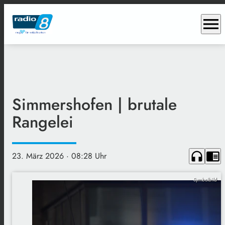
menu
Simmershofen | brutale
Rangelei
headphones
chrome_reader_mode
23. März 2026
· 08:28 Uhr
Symbolbild