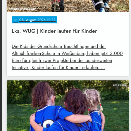
08
. August 2026 12:32
notes
Lks. WUG | Kinder laufen für Kinder
Die Kids der Grundschule Treuchtlingen und der
Altmühlfranken-Schule in Weißenburg haben jetzt 3.000
Euro für gleich zwei Projekte bei der bundesweiten
Initiative „Kinder laufen für Kinder“ erlaufen. …
Symbolbild