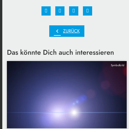
chevron_left
ZURÜCK
Das könnte Dich auch interessieren
Symbolbild