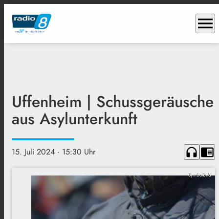
menu
Uffenheim | Schussgeräusche
aus Asylunterkunft
headphones
chrome_reader_mode
15. Juli 2024
· 15:30 Uhr
Symbolbild