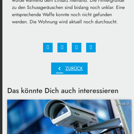
wurde während dem Einsatz niemand. Die Hintergründe
zu den Schussgeräuschen sind bislang noch unklar. Eine
entsprechende Waffe konnte noch nicht gefunden
werden. Die Wohnung wird aktuell noch durchsucht.
chevron_left
ZURÜCK
Das könnte Dich auch interessieren
Symbolbild