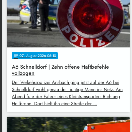
07
. August 2026 06:10
notes
A6 Schnelldorf | Zehn offene Haftbefehle
vollzogen
Der Verkehrspolizei Ansbach ging jetzt auf der A6 bei
Schnelldorf wohl genau der richtige Mann ins Netz. Am
Abend fuhr der Fahrer eines Kleintransporters Richtung
Heilbronn. Dort hielt ihn eine Streife der …
Symbolbild